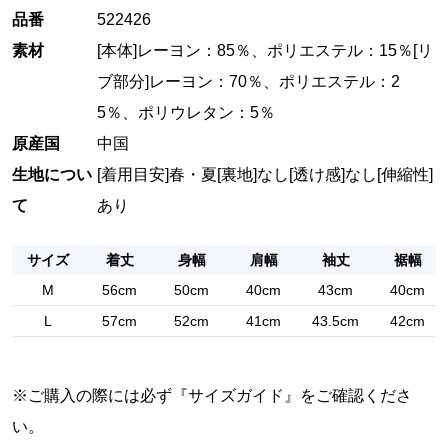
品番
522426
素材
[本体]レーヨン：85％、ポリエステル：15％[リ
ブ部分]レーヨン：70％、ポリエステル：2
5％、ポリウレタン：5％
原産国
中国
生地につい
[着用目安]春・夏
[裏地]なし
[透け感]なし
[伸縮性]
て
あり
サイズ
着丈
身幅
肩幅
袖丈
裾幅
M
56cm
50cm
40cm
43cm
40cm
L
57cm
52cm
41cm
43.5cm
42cm
※ご購入の際には必ず『
サイズガイド
』をご確認くださ
い。