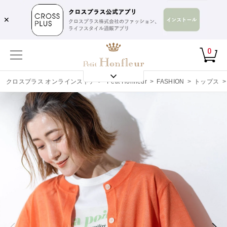
✕
0
クロスプラス オンラインストア
>
Petit Honfleur
>
FASHION
>
トップス
>