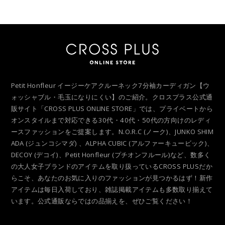
Petit Honfleur イージーケアクルーネック7分袖カーディガン【ウ
ォッシャブル・毛玉になりにくい】のご紹介。クロスプラス公式通
販サイト「CROSS PLUS ONLINE STORE」では、プライベートから
オンスタイルまで対応できる30代・40代・50代の方向けのレディ
ースファッションをご提案します。N.O.R.C (ノーク)、JUNKO SHIM
ADA (ジュンコシマダ) 、ALPHA CUBIC (アルファーキュービック)、
DECOY (デコイ)、Petit Honfleur (プチオンフルール)など、数多く
の大人女子ブランドのアイテムを取り扱っているCROSS PLUSだか
らこそ、あなたのお気に入りのファッションが見つかるはず！新作
アイテムは毎日入荷しており、雑誌掲載アイテムも多数取り揃えて
います。公式通販ならではの品揃えを、ぜひご覧ください！