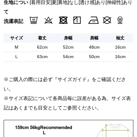
生地につい
[着用目安]夏
[裏地]なし
[透け感]あり
[伸縮性]あり
て
洗濯表記
サイズ
着丈
身幅
肩幅
袖丈
M
62cm
52cm
48cm
16cm
L
63cm
54cm
50cm
16cm
※ご購入の際には必ず『
サイズガイド
』をご確認くださ
い。
※サイズ表記について各商品毎に誤差がある為、サイズ表
記はあくまでも目安としてご参照ください。
159cm 56kgRecommended
L