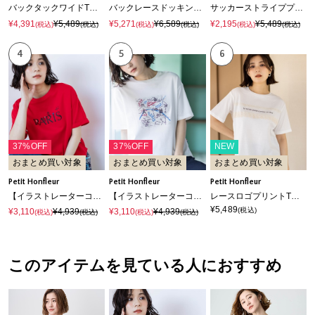
バックタックワイドTシャツ【接触冷感・UVカット・透けにくい】
バックレースドッキングチュニックTシャツ【接触冷感・UVカット・オーガニックコットンブレンド】
サッカーストライププルオーバー
¥4,391
¥5,489
¥5,271
¥6,589
¥2,195
¥5,489
(税込)
(税込)
(税込)
(税込)
(税込)
(税込)
4
5
6
37%OFF
37%OFF
NEW
おまとめ買い対象
おまとめ買い対象
おまとめ買い対象
Petit Honfleur
Petit Honfleur
Petit Honfleur
【イラストレーターコラボ】PARISロゴプリントTシャツ【接触冷感・UVカット・オーガニックコットンブレンド】
【イラストレーターコラボ】マップモチーフプリントTシャツ【接触冷感・UVカット・オーガニックコットンブレンド】
レースロゴプリントTシャツ【接触冷感・UVカット・オーガニックコットンブレンド】
¥5,489
(税込)
¥3,110
¥4,939
¥3,110
¥4,939
(税込)
(税込)
(税込)
(税込)
このアイテムを見ている人におすすめ