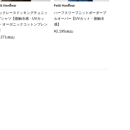
it Honfleur
Petit Honfleur
ックレースドッキングチュニッ
ハーフスリーブニットボーダープ
Tシャツ【接触冷感・UVカッ
ルオーバー【UVカット・接触冷
・オーガニックコットンブレン
感】
】
¥2,195
(税込)
,271
(税込)