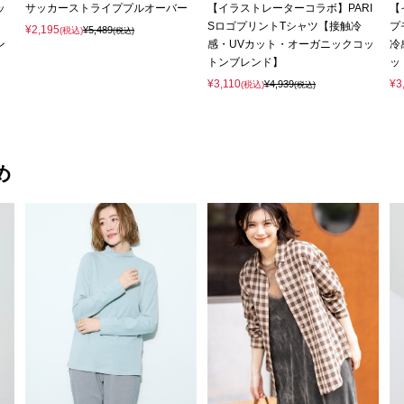
ッ
サッカーストライププルオーバー
【イラストレーターコラボ】PARI
【
SロゴプリントTシャツ【接触冷
プ
¥2,195
¥5,489
(税込)
(税込)
ン
感・UVカット・オーガニックコッ
冷
トンブレンド】
ッ
¥3,110
¥3
¥4,939
(税込)
(税込)
め