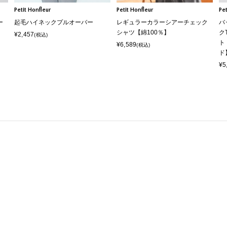
Petit Honfleur
Petit Honfleur
Pet
ー
起毛ハイネックプルオーバー
レギュラーカラーシアーチェック
バ
シャツ【綿100％】
ク
¥2,457
(税込)
ト
¥6,589
(税込)
ド
¥5