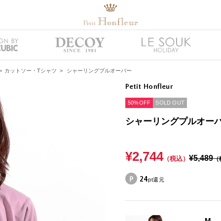
>
カットソー・Tシャツ
>
シャーリングプルオーバー
Petit Honfleur
50%OFF
SOLD OUT
シャーリングプルオー
¥2,744
¥5,489
（税込）
（
24
pt還元
M