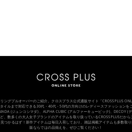
r シャーリングプルオーバーのご紹介。クロスプラス公式通販サイト「CROSS PLUS ONL
イルまで対応できる30代・40代・50代の方向けのレディースファッションをご提
IMADA (ジュンコシマダ) 、ALPHA CUBIC (アルファーキュービック)、DECOY (デコイ)
など、数多くの大人女子ブランドのアイテムを取り扱っているCROSS PLUSだか
が見つかるはず！新作アイテムは毎日入荷しており、雑誌掲載アイテムも多数取り
販ならではの品揃えを、ぜひご覧ください！