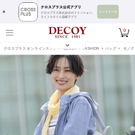
✕
0
クロスプラス オンラインストア
>
DECOY
>
FASHION
>
バッグ
>
モノグ