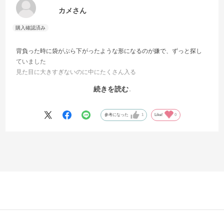
カメさん
背負った時に袋がぶら下がったような形になるのが嫌で、ずっと探し
ていました
見た目に大きすぎないのに中にたくさん入る
、まさに理想のリュックです
続きを読む
モノグラムも大人可愛いにピッタリの柄です
これから出番が多いと思います
参考になった
1
Like!
0