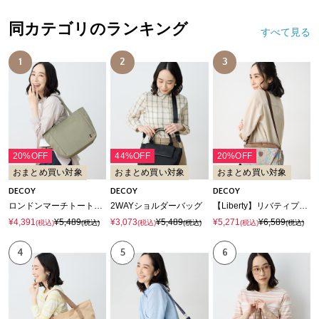
同カテゴリのランキング
すべて見る
1
2
3
20%OFF
44%OFF
20%OFF
おまとめ買い対象
おまとめ買い対象
おまとめ買い対象
DECOY
DECOY
DECOY
ロンドンマーチトートバッグ
2WAYショルダーバッグ
【Liberty】リバティプリントショルダーバッグ
¥4,391
¥5,489
¥3,073
¥5,489
¥5,271
¥6,589
(税込)
(税込)
(税込)
(税込)
(税込)
(税込)
4
5
6