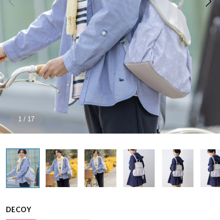
1
/
17
DECOY