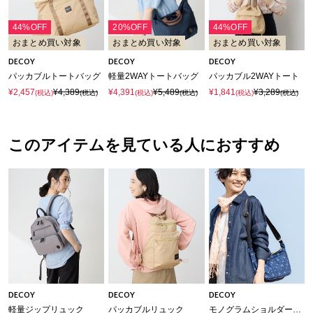
44%OFF
20%OFF
44%OFF
おまとめ買い対象
おまとめ買い対象
おまとめ買い対象
DECOY
DECOY
DECOY
パッカブルトートバッグ
軽量2WAYトートバッグ
パッカブル2WAYトート
¥2,457
¥4,389
¥4,391
¥5,489
¥1,841
¥3,289
(税込)
(税込)
(税込)
(税込)
(税込)
(税込)
このアイテムを見ている人におすすめ
DECOY
DECOY
DECOY
軽量ジップリュック
パッカブルリュック
モノグラムショルダーバッグ