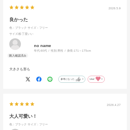
2026.5.9
良かった
色：ブラック
サイズ：フリー
サイズ感
:丁度いい
no name
年代:
60代
性別:
男性
身長:
171～175cm
大きさも形も
参考になった
0
Like!
0
2026.4.27
大人可愛い！
色：ブラック
サイズ：フリー