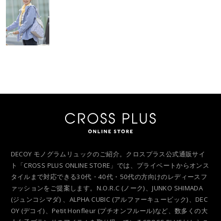
DECOY モノグラムリュックのご紹介。クロスプラス公式通販サイ
ト「CROSS PLUS ONLINE STORE」では、プライベートからオンス
タイルまで対応できる30代・40代・50代の方向けのレディースフ
ァッションをご提案します。N.O.R.C (ノーク)、JUNKO SHIMADA
(ジュンコシマダ) 、ALPHA CUBIC (アルファーキュービック)、DEC
OY (デコイ)、Petit Honfleur (プチオンフルール)など、数多くの大