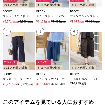
おまとめ買い対象
おまとめ買い対象
おまとめ買い対象
DECOY
DECOY
DECOY
ストレッチワイドパンツ【接触冷感・ウォッシャブル・後ろウエストゴム】
デニムストレートパンツ【接触冷感・後ろウエストゴム】
ファンクションストレッチテーパードパンツ【接触冷感・UVケア・吸水速乾・遮熱・透け防止・後ろウエストゴム・サスティナブル素材】
¥5,271
¥6,589
¥6,151
¥7,689
¥3,075
¥7,689
(税込)
(税込)
(税込)
(税込)
(税込)
(税込)
4
5
6
20%OFF
20%OFF
おまとめ買い対象
おまとめ買い対象
おまとめ買い対象
DECOY
DECOY
DECOY
サッカーストライプワイドパンツ【後ろウエストゴム】
デニムタックワイドパンツ【接触冷感・後ろウエストゴム】
【高島ちぢみ】ドットプリントパンツ【後ろウエストゴム】
¥10,989
(税込)
¥5,271
¥6,589
¥6,151
¥7,689
(税込)
(税込)
(税込)
(税込)
このアイテムを見ている人におすすめ