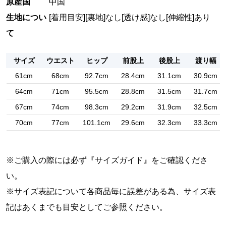
原産国
中国
生地につい
[着用目安]
[裏地]なし
[透け感]なし
[伸縮性]あり
て
サイズ
ウエスト
ヒップ
前股上
後股上
渡り幅
61cm
68cm
92.7cm
28.4cm
31.1cm
30.9cm
64cm
71cm
95.5cm
28.8cm
31.5cm
31.7cm
67cm
74cm
98.3cm
29.2cm
31.9cm
32.5cm
70cm
77cm
101.1cm
29.6cm
32.3cm
33.3cm
※ご購入の際には必ず『
サイズガイド
』をご確認くださ
い。
※サイズ表記について各商品毎に誤差がある為、サイズ表
記はあくまでも目安としてご参照ください。