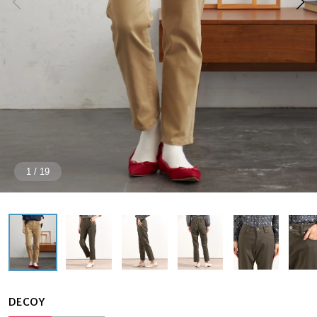
1
/
19
DECOY