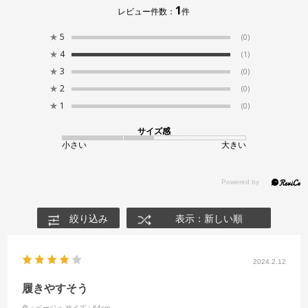
1
レビュー件数：
件
★
5
(0)
★
4
(1)
★
3
(0)
★
2
(0)
★
1
(0)
サイズ感
小さい
大きい
絞り込み
表示：新しい順
2024.2.12
履きやすそう
色：ベージュ
サイズ：64cm