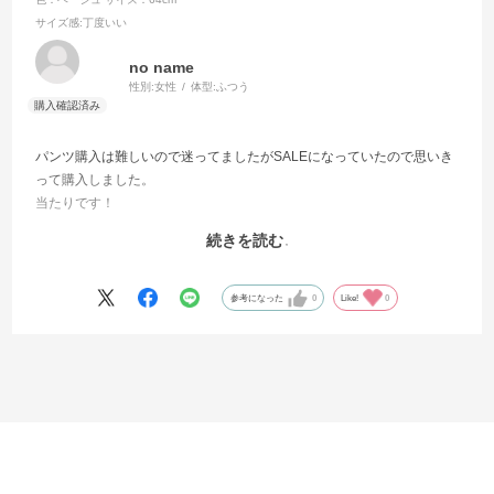
サイズ感
:丁度いい
no name
性別:
女性
体型:
ふつう
パンツ購入は難しいので迷ってましたがSALEになっていたので思いき
って購入しました。
当たりです！
お出かけ等はしてませんが届いたタイミングで履いてみました。良さ
続きを読む
そうです！
今後のお願いでサイズ表示で裾幅も記載してもらえると渡り幅、裾幅
で大体のラインが想像つくので購入しやすくなります。是非、ご検討
参考になった
0
Like!
0
お願いします。