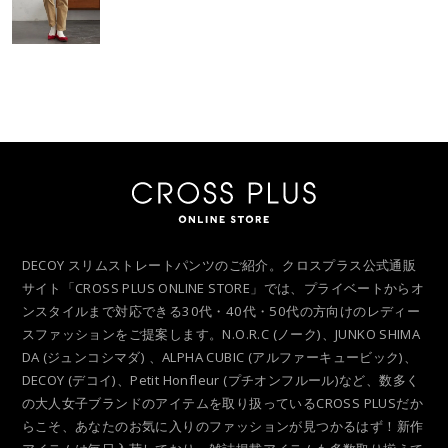
DECOY スリムストレートパンツのご紹介。クロスプラス公式通販
サイト「CROSS PLUS ONLINE STORE」では、プライベートからオ
ンスタイルまで対応できる30代・40代・50代の方向けのレディー
スファッションをご提案します。N.O.R.C (ノーク)、JUNKO SHIMA
DA (ジュンコシマダ) 、ALPHA CUBIC (アルファーキュービック)、
DECOY (デコイ)、Petit Honfleur (プチオンフルール)など、数多く
の大人女子ブランドのアイテムを取り扱っているCROSS PLUSだか
らこそ、あなたのお気に入りのファッションが見つかるはず！新作