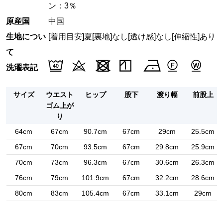
ン：3％
原産国
中国
生地につい
[着用目安]夏
[裏地]なし
[透け感]なし
[伸縮性]あり
て
洗濯表記
サイズ
ウエスト
ヒップ
股下
渡り幅
前股上
ゴム上が
り
64cm
67cm
90.7cm
67cm
29cm
25.5cm
67cm
70cm
93.5cm
67cm
29.8cm
25.9cm
70cm
73cm
96.3cm
67cm
30.6cm
26.3cm
76cm
79cm
101.9cm
67cm
32.2cm
28.6cm
80cm
83cm
105.4cm
67cm
33.1cm
29cm