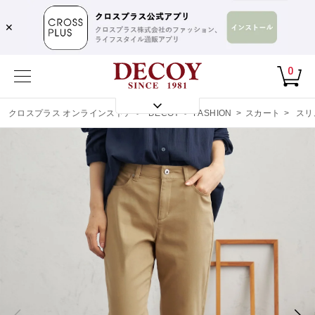
✕
0
クロスプラス オンラインストア
>
DECOY
>
FASHION
>
スカート
>
スリ