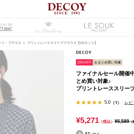
ャツ・ブラウス
>
プリントレーススリーブブラウス【UVカット】
DECOY
20%OFF
おまとめ買い対象
ファイナルセール開催中！
とめ買い対象♪
プリントレーススリーブ
5.0
（1）
レビ
¥5,271
¥6,589
（税込）
（