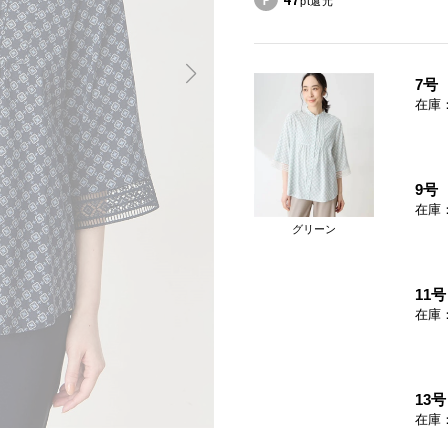
47
pt還元
7号
在庫
9号
在庫
グリーン
11号
在庫
13号
在庫