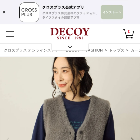
✕
0
クロスプラス オンラインストア
>
DECOY
>
FASHION
>
トップス
>
カー