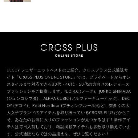
DECOY フェザーニットベストのご紹介。クロスプラス公式通販サ
イト「CROSS PLUS ONLINE STORE」では、プライベートからオン
スタイルまで対応できる30代・40代・50代の方向けのレディース
ファッションをご提案します。N.O.R.C (ノーク)、JUNKO SHIMADA
(ジュンコシマダ) 、ALPHA CUBIC (アルファーキュービック)、DEC
OY (デコイ)、Petit Honfleur (プチオンフルール)など、数多くの大
人女子ブランドのアイテムを取り扱っているCROSS PLUSだからこ
そ、あなたのお気に入りのファッションが見つかるはず！新作アイ
テムは毎日入荷しており、雑誌掲載アイテムも多数取り揃えていま
す。公式通販ならではの品揃えを、ぜひご覧ください！