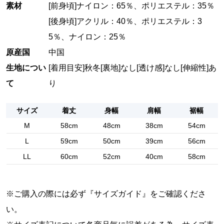
素材
[前身頃]ナイロン：65％、ポリエステル：35％
[後身頃]アクリル：40％、ポリエステル：3
5％、ナイロン：25％
原産国
中国
生地につい
[着用目安]秋冬
[裏地]なし
[透け感]なし
[伸縮性]あ
て
り
サイズ
着丈
身幅
肩幅
裾幅
M
58cm
48cm
38cm
54cm
L
59cm
50cm
39cm
56cm
LL
60cm
52cm
40cm
58cm
※ご購入の際には必ず『
サイズガイド
』をご確認くださ
い。