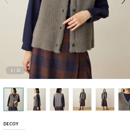
1
/
15
DECOY