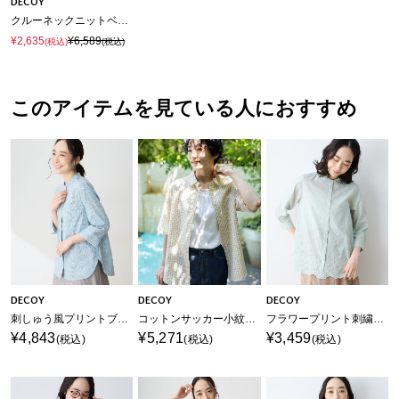
DECOY
クルーネックニットベスト【ハンドウォッシャブル】
¥2,635
¥6,589
(税込)
(税込)
このアイテムを見ている人におすすめ
DECOY
DECOY
DECOY
刺しゅう風プリントブラウス
コットンサッカー小紋プリントブラウス【オーガニックコットン100％】
フラワープリント刺繍ブラウス
¥4,843
¥5,271
¥3,459
(税込)
(税込)
(税込)