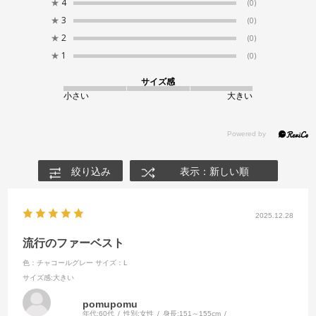
★
4
(0)
★
3
(0)
★
2
(0)
★
1
(0)
サイズ感
小さい
大きい
絞り込み
表示：新しい順
2025.12.28
流行のファーベスト
色：チャコールグレー
サイズ：L
サイズ感
:大きい
pomupomu
年代:
60代
性別:
女性
身長:
151～155cm