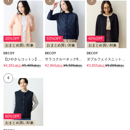
1
2
3
20%OFF
55%OFF
60%OFF
おまとめ買い対象
おまとめ買い対象
おまとめ買い対象
DECOY
DECOY
DECOY
【ひやさらコットン】フライスカーディガン【接触冷感・UVカット】
サラコクルーネック9分袖カーディガン【接触冷感・ウォッシャブル・毛玉になりにくい】
ダブルフェイスニットカーディガン【ウォッシャブル・毛玉になりにくい】
¥4,391
¥5,489
¥2,964
¥6,589
¥3,955
¥9,889
(税込)
(税込)
(税込)
(税込)
(税込)
(税込)
4
60%OFF
おまとめ買い対象