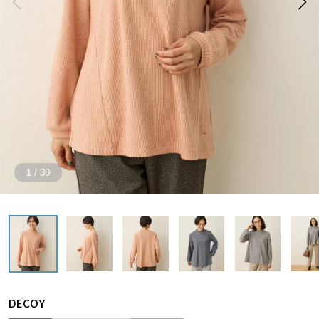
1
/
30
DECOY