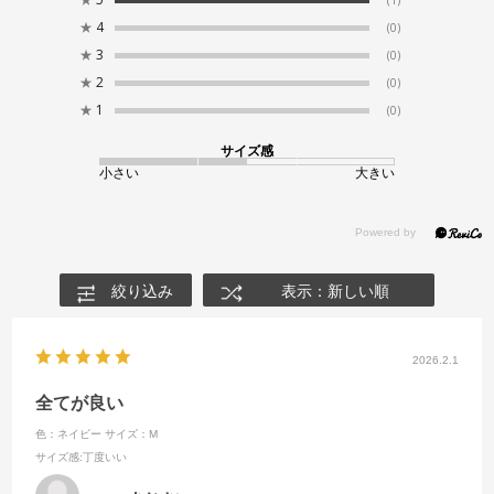
(1)
★
4
(0)
★
3
(0)
★
2
(0)
★
1
(0)
サイズ感
小さい
大きい
絞り込み
表示：新しい順
2026.2.1
全てが良い
色：ネイビー
サイズ：M
サイズ感
:丁度いい