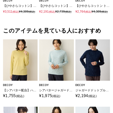
DECOY
DECOY
DECOY
【ひやさらコットン】総柄プリントTシャツ【綿100％・接触冷感・UVカット】
【ひやさらコットン】ダブルピコタンクトップ【綿100％・接触冷感・UVカット】
【ひやさらコットン トムさんコラボ】コイくんプリントTシャツ【綿100％・接触冷感・UVカット】
¥3,511
¥4,389
¥2,191
¥2,739
¥2,764
¥4,389
(税込)
(税込)
(税込)
(税込)
(税込)
(税込)
このアイテムを見ている人におすすめ
DECOY
DECOY
DECOY
【シアバター配合】ハイネックカットプルオーバー【吸湿発熱・日本製】
シアバタージャガードハイネックプルオーバー【吸湿発熱】
ジャガードドットプルオーバー
¥1,755
¥1,975
¥2,194
(税込)
(税込)
(税込)