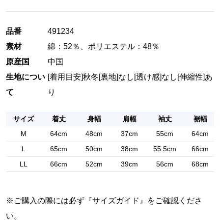
品番
491234
素材
綿：52％、ポリエステル：48％
原産国
中国
生地につい
[着用目安]秋冬
[裏地]なし
[透け感]なし
[伸縮性]あ
て
り
サイズ
着丈
身幅
肩幅
袖丈
裾幅
M
64cm
48cm
37cm
55cm
64cm
L
65cm
50cm
38cm
55.5cm
66cm
LL
66cm
52cm
39cm
56cm
68cm
※ご購入の際には必ず『
サイズガイド
』をご確認くださ
い。