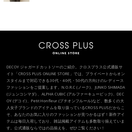
DECOY ジャガードカットソーのご紹介。クロスプラス公式通販サ
イト「CROSS PLUS ONLINE STORE」では、プライベートからオン
スタイルまで対応できる30代・40代・50代の方向けのレディース
ファッションをご提案します。N.O.R.C (ノーク)、JUNKO SHIMADA
(ジュンコシマダ) 、ALPHA CUBIC (アルファーキュービック)、DEC
OY (デコイ)、Petit Honfleur (プチオンフルール)など、数多くの大
人女子ブランドのアイテムを取り扱っているCROSS PLUSだからこ
そ、あなたのお気に入りのファッションが見つかるはず！新作アイ
テムは毎日入荷しており、雑誌掲載アイテムも多数取り揃えていま
す。公式通販ならではの品揃えを、ぜひご覧ください！