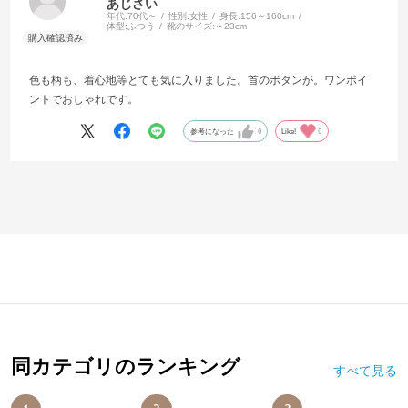
あじさい
年代:
70代～
性別:
女性
身長:
156～160cm
体型:
ふつう
靴のサイズ:
～23cm
色も柄も、着心地等とても気に入りました。首のボタンが。ワンポイ
ントでおしゃれです。
参考になった
0
Like!
0
同カテゴリのランキング
すべて見る