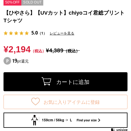
50%OFF
SOLD OUT
【ひやさら】【UVカット】chiyoコイ君総プリント
Tシャツ
5.0
（1）
レビューを見る
¥2,194
¥4,389
（税込）
（税込）
19
pt還元
カートに追加
お気に入りアイテムに登録
159cm / 56kg
L
Find your size