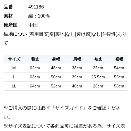
品番
491186
素材
綿：100％
原産国
中国
生地につい
[着用目安]夏
[裏地]なし
[透け感]なし
[伸縮性]あり
て
サイズ
着丈
身幅
肩幅
袖丈
裾幅
M
62cm
48cm
38cm
25cm
54cm
L
63cm
50cm
39cm
25.5cm
56cm
LL
64cm
52cm
40cm
26cm
58cm
※ご購入の際には必ず『
サイズガイド
』をご確認くださ
い。
※サイズ表記について各商品毎に誤差がある為、サイズ表