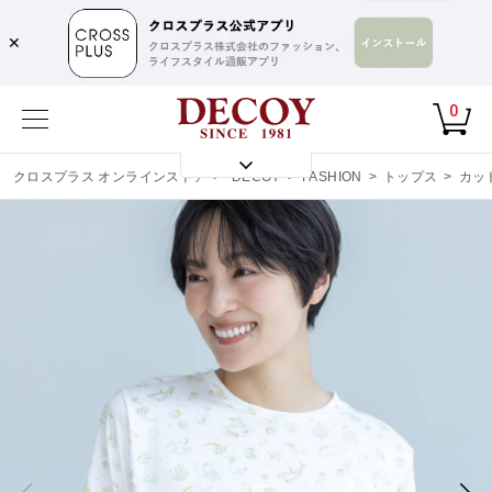
✕
0
クロスプラス オンラインストア
>
DECOY
>
FASHION
>
トップス
>
カッ