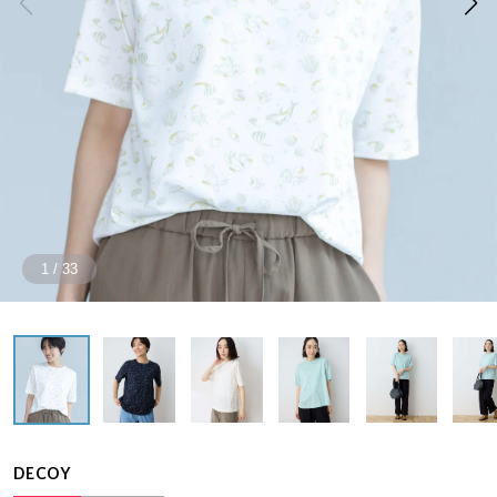
1
/
33
DECOY