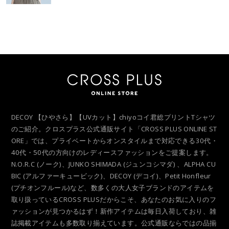
DECOY 【ひやさら】【UVカット】chiyoコイ君総プリントTシャツ
のご紹介。クロスプラス公式通販サイト「CROSS PLUS ONLINE ST
ORE」では、プライベートからオンスタイルまで対応できる30代・
40代・50代の方向けのレディースファッションをご提案します。
N.O.R.C (ノーク)、JUNKO SHIMADA (ジュンコシマダ) 、ALPHA CU
BIC (アルファーキュービック)、DECOY (デコイ)、Petit Honfleur
(プチオンフルール)など、数多くの大人女子ブランドのアイテムを
取り扱っているCROSS PLUSだからこそ、あなたのお気に入りのフ
ァッションが見つかるはず！新作アイテムは毎日入荷しており、雑
誌掲載アイテムも多数取り揃えています。公式通販ならではの品揃