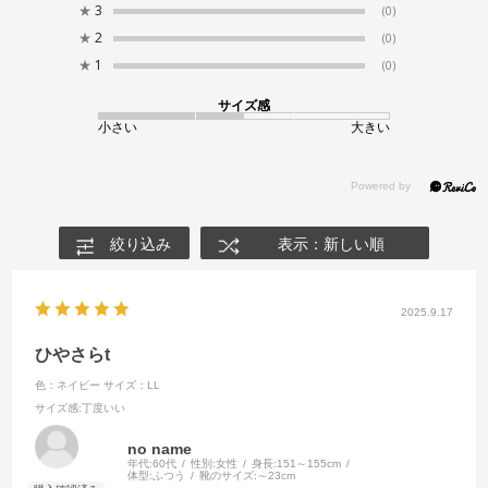
★
3
(0)
★
2
(0)
★
1
(0)
サイズ感
小さい
大きい
絞り込み
表示：新しい順
2025.9.17
ひやさらt
色：ネイビー
サイズ：LL
サイズ感
:丁度いい
no name
年代:
60代
性別:
女性
身長:
151～155cm
体型:
ふつう
靴のサイズ:
～23cm