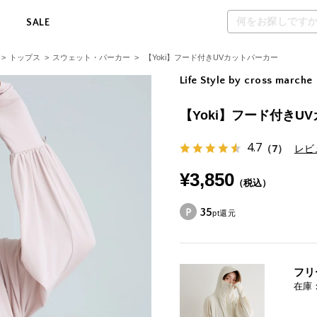
M
SALE
>
トップス
>
スウェット・パーカー
>
【Yoki】フード付きUVカットパーカー
Life Style by cross marche
【Yoki】フード付きU
4.7
（7）
レビ
¥3,850
（税込）
35
pt還元
フリ
在庫