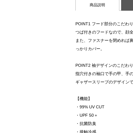
商品説明
POINT1 フード部分のこだわ
つば付きのフードなので、顔
また、ファスナーを閉めれば
っかりカバー。
POINT2 袖デザインのこだわ
指穴付きの袖口で手の甲、手
ギャザースリーブのデザイン
【機能】
・99% UV CUT
・UPF 50＋
・抗菌防臭
・接触冷感