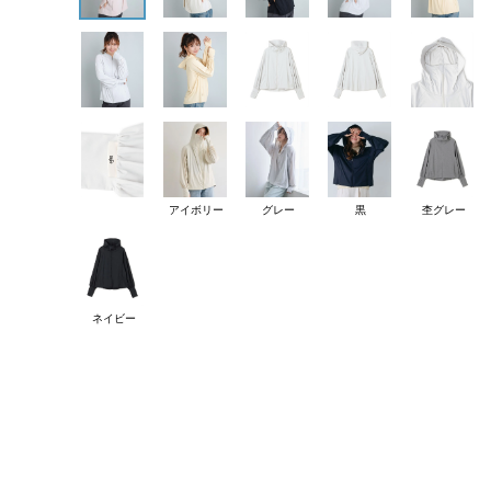
アイボリー
グレー
黒
杢グレー
ネイビー