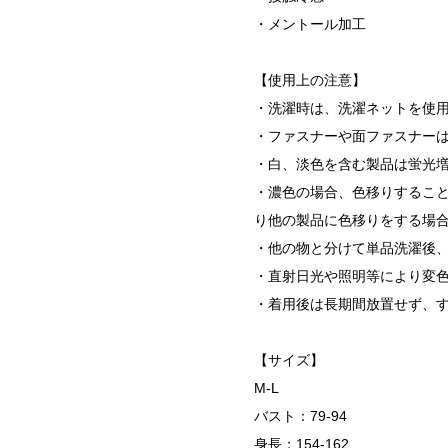
・メントール加工
【使用上の注意】
・洗濯時は、洗濯ネットを使
・ファスナーや面ファスナー
・白、淡色を含む製品は蛍光
・濃色の場合、色移りするこ
り他の製品に色移りをする場
・他の物と分けて単品洗濯後
・直射日光や照明等により変
・着用後は長期間放置せず、
【サイズ】
M-L
バスト：79-94
身長：154-162