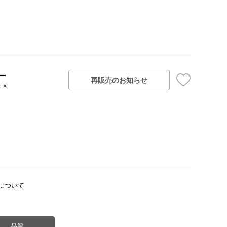
ー
再販売のお知らせ
：×
について
品質