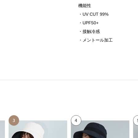
機能性
・UV CUT 99%
・UPF50+
・接触冷感
・メントール加工
3
4