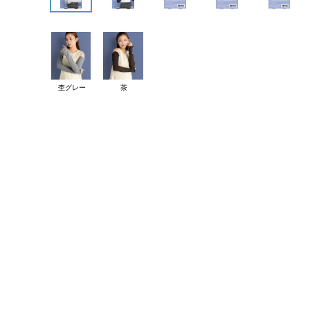
杢グレー
茶