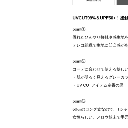
UVCUT99%＆UPF50
point①
優れたひんやり接触冷感生地
テレコ組織で生地に凹凸感が
point②
コーデに合わせて使える嬉しい
・肌が明るく見えるグレーカ
・UV CUTアイテム定番の黒
point③
60㎝のロング丈なので、Tシ
女性らしい、メロウ始末で手