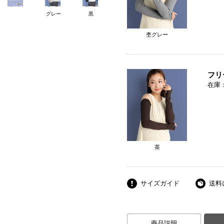
グレー
黒
杢グレー
フリ
在庫
茶
サイズガイド
送料
商品説明