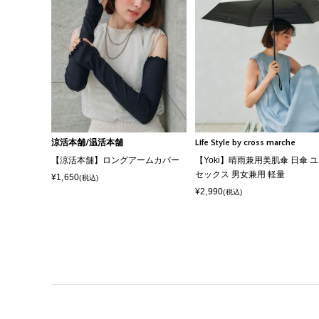
涼活本舗/温活本舗
Life Style by cross marche
【涼活本舗】ロングアームカバー
【Yoki】晴雨兼用美肌傘 日傘 
セックス 男女兼用 軽量
¥1,650
(税込)
¥2,990
(税込)