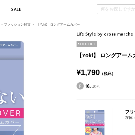
M
SALE
>
ファッション雑貨
>
【Yoki】 ロングアームカバー
Life Style by cross marche
SOLD OUT
【Yoki】 ロングアー
¥1,790
（税込）
16
pt還元
フリ
在庫