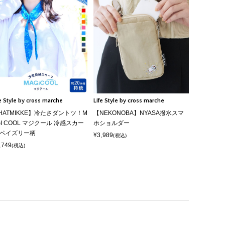
fe Style by cross marche
Life Style by cross marche
HATMIKKE】冷たさダントツ！M
【NEKONOBA】NYASA撥水スマ
GI COOL マジクール 冷感スカー
ホショルダー
 ペイズリー柄
¥3,989
(税込)
,749
(税込)