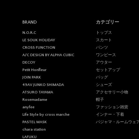
BRAND
カテゴリー
トップス
N.O.R.C
スカート
LE SOUK HOLIDAY
パンツ
CROSS FUNCTION
ワンピース
A/C DESIGN BY ALPHA CUBIC
アウター
DECOY
セットアップ
Petit Honfleur
バッグ
JOIN PARK
シューズ
49AV JUNKO SHIMADA
アクセサリー小物
ATSURO TAYAMA
帽子
Rosemadame
ファッション雑貨
anyfee
インナー・下着
Life Style by cross marche
パジャマ・ルームウェ
PASTEL MASK
chara station
LAFUKU