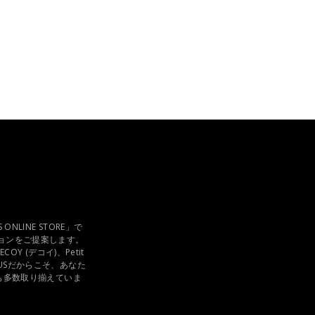
ONLINE STORE」で
ションをご提案します。
COY (デコイ)、Petit
LUSだからこそ、あなた
も多数取り揃えていま