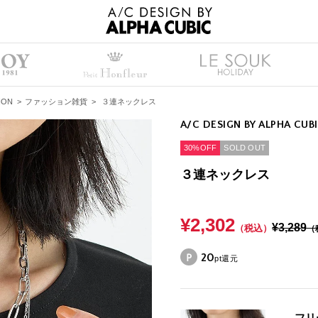
ION
>
ファッション雑貨
>
３連ネックレス
A/C DESIGN BY ALPHA CUB
30%OFF
SOLD OUT
３連ネックレス
¥2,302
¥3,289
（税込）
（
20
pt還元
フリ