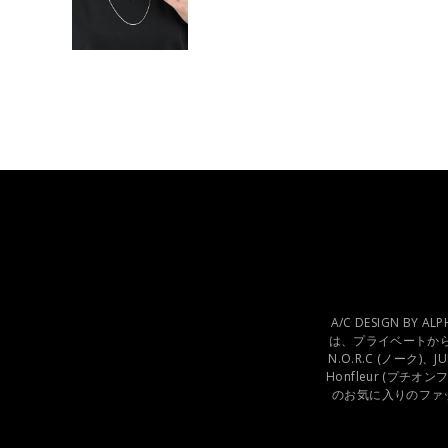
A/C DESIGN BY
は、プライベートから
N.O.R.C (ノーク)、
Honfleur (プ
のお気に入りのファ