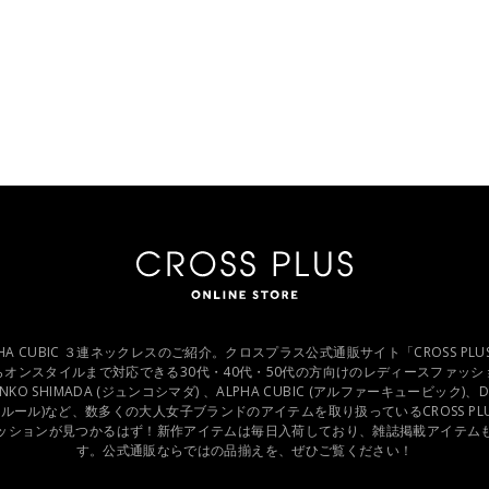
 ALPHA CUBIC ３連ネックレスのご紹介。クロスプラス公式通販サイト「CROSS PLUS 
オンスタイルまで対応できる30代・40代・50代の方向けのレディースファッ
JUNKO SHIMADA (ジュンコシマダ) 、ALPHA CUBIC (アルファーキュービック)、DE
チオンフルール)など、数多くの大人女子ブランドのアイテムを取り扱っているCROSS P
ッションが見つかるはず！新作アイテムは毎日入荷しており、雑誌掲載アイテム
す。公式通販ならではの品揃えを、ぜひご覧ください！