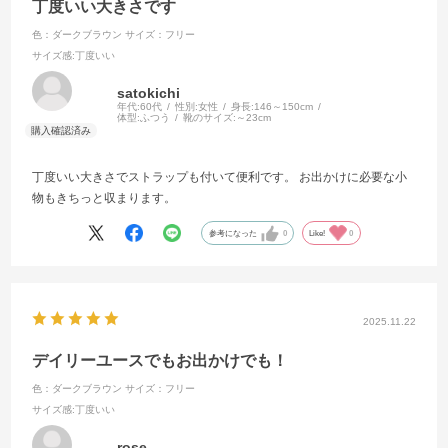
丁度いい大きさです
色：ダークブラウン
サイズ：フリー
サイズ感
:丁度いい
satokichi
年代:
60代
性別:
女性
身長:
146～150cm
体型:
ふつう
靴のサイズ:
～23cm
丁度いい大きさでストラップも付いて便利です。 お出かけに必要な小
物もきちっと収まります。
参考になった
0
Like!
0
2025.11.22
デイリーユースでもお出かけでも！
色：ダークブラウン
サイズ：フリー
サイズ感
:丁度いい
rose