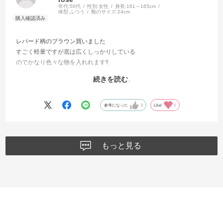
年代:
50代
性別:
女性
身長:
161～165cm
体型:
ふつう
靴のサイズ:
24cm
レパード柄のブラウン買いました
すごく軽量ですが底は広くしっかりしている
のでかなり色々な物を入れれます‼️
中ボケットと外側にも仕切りがあるので
続きを読む
細かい物も収め易いですね🤗
また来月1泊旅行に持って行きます
ほんと実用的でおしゃれなバックですよ🤩
参考になった
2
Like!
1
もっと見る