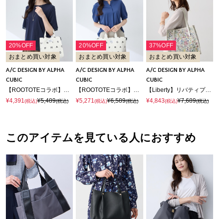
20%OFF
20%OFF
37%OFF
おまとめ買い対象
おまとめ買い対象
おまとめ買い対象
A/C DESIGN BY ALPHA
A/C DESIGN BY ALPHA
A/C DESIGN BY ALPHA
CUBIC
CUBIC
CUBIC
【ROOTOTEコラボ】モノグラムミニトートバッグ
【ROOTOTEコラボ】モノグラムトートバッグ
【Liberty】リバティプリントトートバッグ
¥4,391
¥5,489
¥5,271
¥6,589
¥4,843
¥7,689
(税込)
(税込)
(税込)
(税込)
(税込)
(税込)
このアイテムを見ている人におすすめ