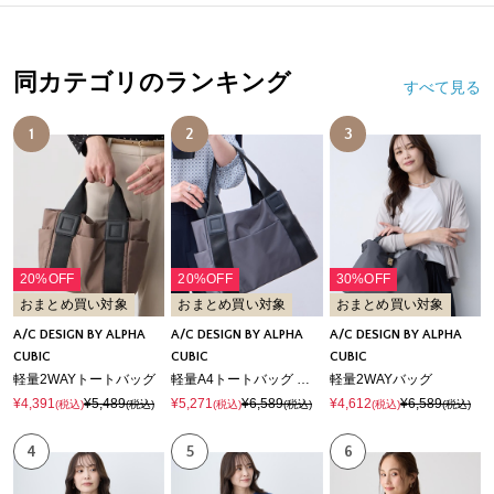
同カテゴリのランキング
すべて見る
1
2
3
20%OFF
20%OFF
30%OFF
おまとめ買い対象
おまとめ買い対象
おまとめ買い対象
A/C DESIGN BY ALPHA
A/C DESIGN BY ALPHA
A/C DESIGN BY ALPHA
CUBIC
CUBIC
CUBIC
軽量2WAYトートバッグ
軽量A4トートバッグ 【A4・ノートパソコン・タブレット収納可能】
軽量2WAYバッグ
¥4,391
¥5,489
¥5,271
¥6,589
¥4,612
¥6,589
(税込)
(税込)
(税込)
(税込)
(税込)
(税込)
4
5
6