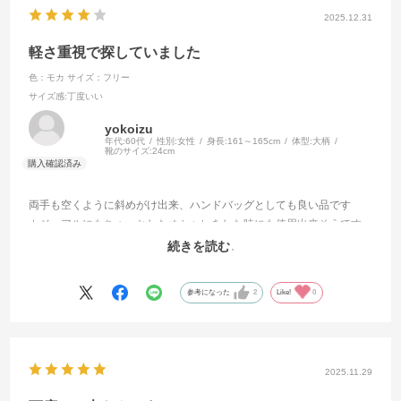
2025.12.31
軽さ重視で探していました
色：モカ
サイズ：フリー
サイズ感
:丁度いい
yokoizu
年代:
60代
性別:
女性
身長:
161～165cm
体型:
大柄
靴のサイズ:
24cm
両手も空くように斜めがけ出来、ハンドバッグとしても良い品です
カジュアルにもちょっとしたオシャレをした時にも使用出来そうです
ファスナー部分がひっくり返るのがやや不満です
続きを読む
次回も色違いなど再販して下さい
参考になった
2
Like!
0
2025.11.29