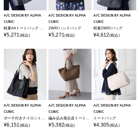
A/C DESIGN BY ALPHA
A/C DESIGN BY ALPHA
A/C DESIGN BY ALPHA
CUBIC
CUBIC
CUBIC
軽量A4トートバッグ 【A4・ノートパソコン・タブレット収納可能】
2WAYハンドバッグ
軽量2WAYバッグ
¥5,271
¥5,271
¥4,612
(税込)
(税込)
(税込)
A/C DESIGN BY ALPHA
A/C DESIGN BY ALPHA
A/C DESIGN BY ALPHA
CUBIC
CUBIC
CUBIC
ポーチ付きナイロントートバッグ【A4サイズ対応】
編み込み風合皮トートバッグ
トートバッグ
¥6,151
¥5,382
¥4,305
(税込)
(税込)
(税込)