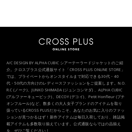
A/C DESIGN BY ALPHA CUBIC シアーテーラードジャケットのご紹
介。クロスプラス公式通販サイト「CROSS PLUS ONLINE STORE」
では、プライベートからオンスタイルまで対応できる30代・40
代・50代の方向けのレディースファッションをご提案します。N.O.
R.C (ノーク)、JUNKO SHIMADA (ジュンコシマダ) 、ALPHA CUBIC
(アルファーキュービック)、DECOY (デコイ)、Petit Honfleur (プチ
オンフルール)など、数多くの大人女子ブランドのアイテムを取り
扱っているCROSS PLUSだからこそ、あなたのお気に入りのファッ
ションが見つかるはず！新作アイテムは毎日入荷しており、雑誌掲
載アイテムも多数取り揃えています。公式通販ならではの品揃え
を、ぜひご覧ください！