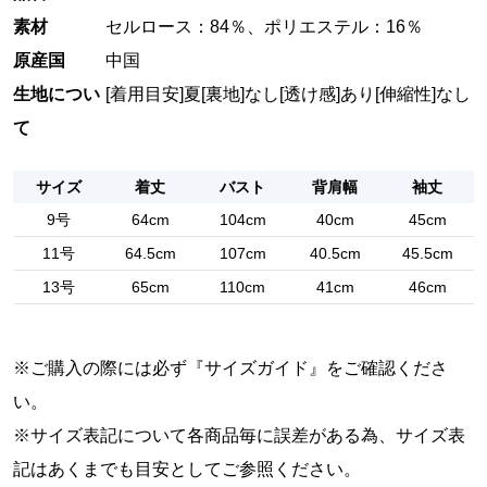
素材
セルロース：84％、ポリエステル：16％
原産国
中国
生地につい
[着用目安]夏
[裏地]なし
[透け感]あり
[伸縮性]なし
て
サイズ
着丈
バスト
背肩幅
袖丈
9号
64cm
104cm
40cm
45cm
11号
64.5cm
107cm
40.5cm
45.5cm
13号
65cm
110cm
41cm
46cm
※ご購入の際には必ず『
サイズガイド
』をご確認くださ
い。
※サイズ表記について各商品毎に誤差がある為、サイズ表
記はあくまでも目安としてご参照ください。