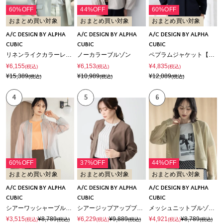
60%OFF
44%OFF
60%OFF
おまとめ買い対象
おまとめ買い対象
おまとめ買い対象
A/C DESIGN BY ALPHA
A/C DESIGN BY ALPHA
A/C DESIGN BY ALPHA
CUBIC
CUBIC
CUBIC
リネンライクカラーレスジャケット【セットアップ対応】
ノーカラーブルゾン
ペプラムジャケット【セットアップ対応】
¥6,155
¥6,153
¥4,835
(税込)
(税込)
(税込)
¥15,389
¥10,989
¥12,089
(税込)
(税込)
(税込)
4
5
6
60%OFF
37%OFF
44%OFF
おまとめ買い対象
おまとめ買い対象
おまとめ買い対象
A/C DESIGN BY ALPHA
A/C DESIGN BY ALPHA
A/C DESIGN BY ALPHA
CUBIC
CUBIC
CUBIC
シアーワッシャーブルゾン【接触冷感】
シアージップアップブルゾン
メッシュニットブルゾン【手洗い可能】
¥3,515
¥8,789
¥6,229
¥9,889
¥4,921
¥8,789
(税込)
(税込)
(税込)
(税込)
(税込)
(税込)