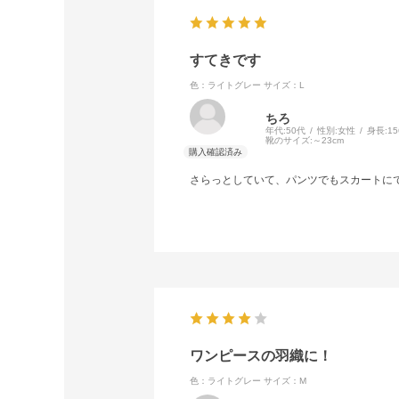
すてきです
色：ライトグレー
サイズ：L
ちろ
年代:
50代
性別:
女性
身長:
1
靴のサイズ:
～23cm
さらっとしていて、パンツでもスカートに
ワンピースの羽織に！
色：ライトグレー
サイズ：M