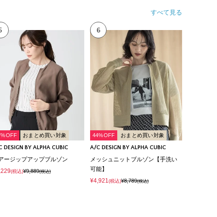
すべて見る
5
6
7%OFF
おまとめ買い対象
44%OFF
おまとめ買い対象
C DESIGN BY ALPHA CUBIC
A/C DESIGN BY ALPHA CUBIC
アージップアップブルゾン
メッシュニットブルゾン【手洗い
可能】
,229
¥9,889
(税込)
(税込)
¥4,921
¥8,789
(税込)
(税込)