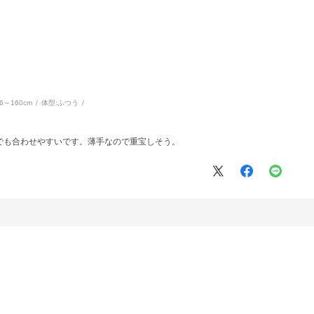
56～160cm
体型:
ふつう
でも合わせやすいです。薄手なので重宝しそう。