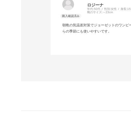
ロジーナ
年代:
50代
性別:
女性
身長:
1
靴のサイズ:
～23cm
朝晩の気温差対策でジョーゼットのワンピ
らの季節にも使いやすいです。