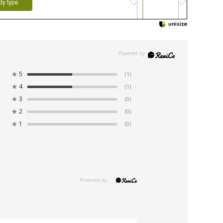
dy type
★
5
(1)
★
4
(1)
★
3
(0)
★
2
(0)
★
1
(0)