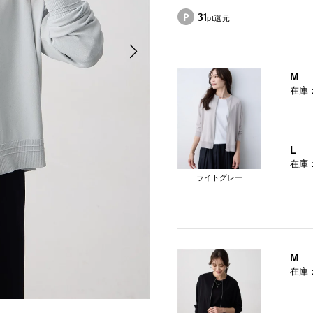
31
pt還元
M
在庫
L
在庫
ライトグレー
M
在庫