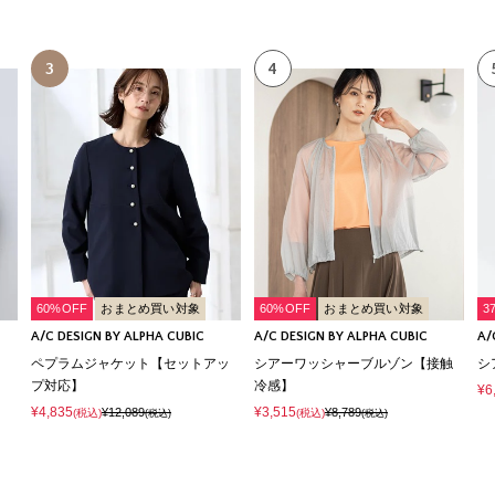
3
4
60%OFF
おまとめ買い対象
60%OFF
おまとめ買い対象
3
A/C DESIGN BY ALPHA CUBIC
A/C DESIGN BY ALPHA CUBIC
A/
ペプラムジャケット【セットアッ
シアーワッシャーブルゾン【接触
シ
プ対応】
冷感】
¥6
¥4,835
¥3,515
¥12,089
¥8,789
(税込)
(税込)
(税込)
(税込)