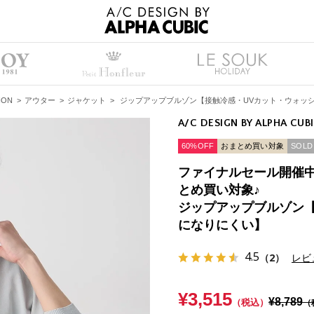
ION
>
アウター
>
ジャケット
>
ジップアップブルゾン【接触冷感・UVカット・ウォッ
A/C DESIGN BY ALPHA CUB
60%OFF
おまとめ買い対象
SOLD
ファイナルセール開催中！
とめ買い対象♪
ジップアップブルゾン
になりにくい】
4.5
（2）
レビ
¥3,515
¥8,789
（税込）
（