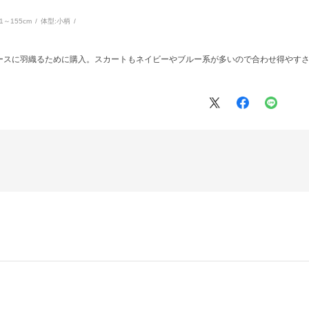
51～155cm
体型:
小柄
ースに羽織るために購入。スカートもネイビーやブルー系が多いので合わせ得やす