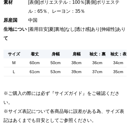
素材
[表側]ポリエステル：100％[裏側]ポリエステ
ル：65％、レーヨン：35％
原産国
中国
生地につい
[着用目安]夏
[裏地]なし
[透け感]あり
[伸縮性]あり
て
サイズ
着丈
身幅
肩幅
袖丈：裏
袖丈：表
M
60cm
50cm
38cm
36cm
34cm
L
61cm
53cm
39cm
37cm
35cm
※ご購入の際には必ず『
サイズガイド
』をご確認くださ
い。
※サイズ表記について各商品毎に誤差がある為、サイズ表
記はあくまでも目安としてご参照ください。