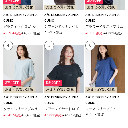
37%OFF
20%OFF
おまとめ買い対象
おまとめ買い対象
おまとめ買い対象
A/C DESIGN BY ALPHA
A/C DESIGN BY ALPHA
A/C DESIGN BY ALPHA
CUBIC
CUBIC
CUBIC
グラフィックロゴTシャツ【すごツヤ・接触冷感・UVカット】
シフォンドッキングTシャツ【接触冷感・UVカット】
フラワーイラストプリントＴシャツ【ひやツヤ・UVカット・接触冷感】
¥5,489
(税込)
¥2,764
¥4,389
¥3,511
¥4,389
(税込)
(税込)
(税込)
(税込)
4
5
6
37%OFF
55%OFF
おまとめ買い対象
おまとめ買い対象
おまとめ買い対象
A/C DESIGN BY ALPHA
A/C DESIGN BY ALPHA
A/C DESIGN BY ALPHA
CUBIC
CUBIC
CUBIC
タックスリーブプルオーバー【接触冷感・UVカット・遮熱】
シアーレイヤードロゴTシャツ【すごツヤ】
レーススリーブチュニックプルオーバー【接触冷感・UVカット・遮熱】
¥6,589
(税込)
¥3,457
¥5,489
¥2,222
¥4,939
(税込)
(税込)
(税込)
(税込)