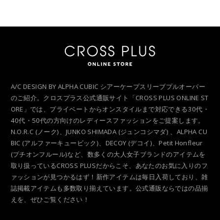
A/C DESIGN BY ALPHA CUBIC シアーケープスリーブプルオーバー
のご紹介。クロスプラス公式通販サイト「CROSS PLUS ONLINE ST
ORE」では、プライベートからオンスタイルまで対応できる30代・
40代・50代の方向けのレディースファッションをご提案します。
N.O.R.C (ノーク)、JUNKO SHIMADA (ジュンコシマダ) 、ALPHA CU
BIC (アルファーキュービック)、DECOY (デコイ)、Petit Honfleur
(プチオンフルール)など、数多くの大人女子ブランドのアイテムを
取り扱っているCROSS PLUSだからこそ、あなたのお気に入りのフ
ァッションが見つかるはず！新作アイテムは毎日入荷しており、雑
誌掲載アイテムも多数取り揃えています。公式通販ならではの品揃
えを、ぜひご覧ください！