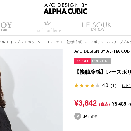
ION
>
トップス
>
カットソー・Tシャツ
>
【接触冷感】レースボリュームスリーブプル
A/C DESIGN BY ALPHA CUB
30%OFF
SOLD OUT
【接触冷感】レースボ
4.0
（1）
レビ
¥3,842
¥5,489
（税込）
（
34
pt還元