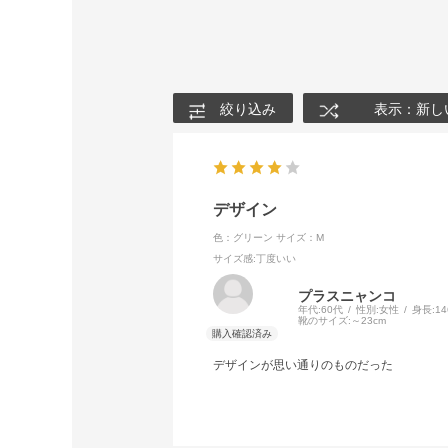
絞り込み
表示：新し
デザイン
色：グリーン
サイズ：M
サイズ感
:丁度いい
プラスニャンコ
年代:
60代
性別:
女性
身長:
1
靴のサイズ:
～23cm
デザインが思い通りのものだった