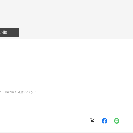
い順
46～150cm
体型:
ふつう