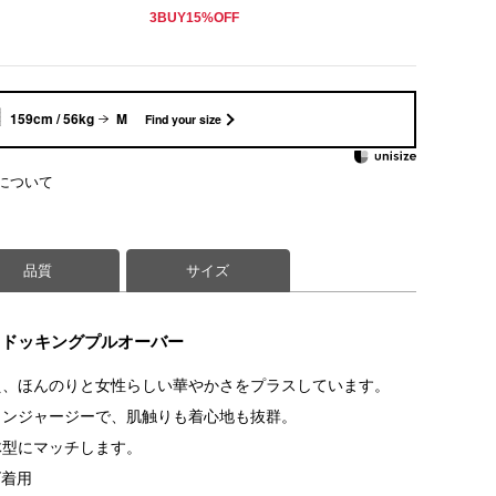
3BUY15%OFF
159cm / 56kg
M
Find your size
について
品質
サイズ
るドッキングプルオーバー
え、ほんのりと女性らしい華やかさをプラスしています。
トンジャージーで、肌触りも着心地も抜群。
体型にマッチします。
ズ着用