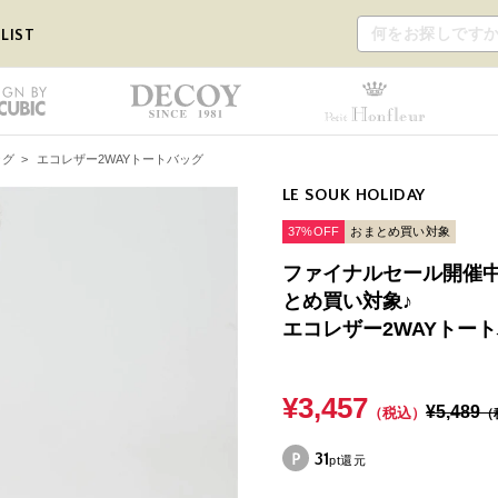
LIST
ッグ
>
エコレザー2WAYトートバッグ
LE SOUK HOLIDAY
37%OFF
おまとめ買い対象
ファイナルセール開催中！
とめ買い対象♪
エコレザー2WAYトー
¥3,457
¥5,489
（税込）
（
31
pt還元