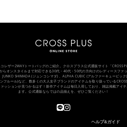
DAY エコレザー2WAYトートバッグのご紹介。クロスプラス公式通販サイト「CROSS PLUS 
からオンスタイルまで対応できる30代・40代・50代の方向けのレディースファ
)、JUNKO SHIMADA (ジュンコシマダ) 、ALPHA CUBIC (アルファーキュービック
r (プチオンフルール)など、数多くの大人女子ブランドのアイテムを取り扱っているCROS
ファッションが見つかるはず！新作アイテムは毎日入荷しており、雑誌掲載アイテ
ます。公式通販ならではの品揃えを、ぜひご覧ください！
ヘルプ&ガイド