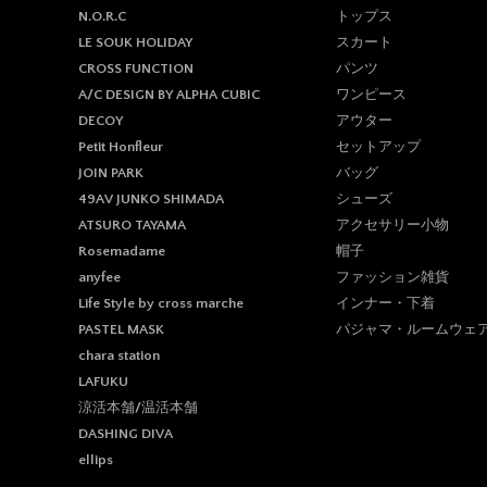
トップス
N.O.R.C
スカート
LE SOUK HOLIDAY
パンツ
CROSS FUNCTION
ワンピース
A/C DESIGN BY ALPHA CUBIC
アウター
DECOY
セットアップ
Petit Honfleur
バッグ
JOIN PARK
シューズ
49AV JUNKO SHIMADA
アクセサリー小物
ATSURO TAYAMA
帽子
Rosemadame
ファッション雑貨
anyfee
インナー・下着
Life Style by cross marche
パジャマ・ルームウェ
PASTEL MASK
chara station
LAFUKU
涼活本舗/温活本舗
DASHING DIVA
ellips