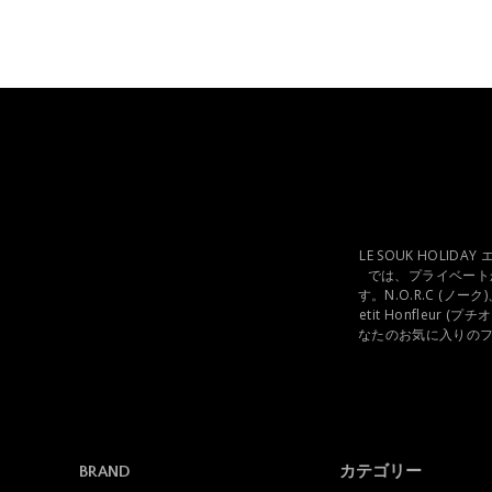
LE SOUK HOLI
では、プライベート
す。N.O.R.C (ノーク
etit Honfleu
なたのお気に入りの
BRAND
カテゴリー