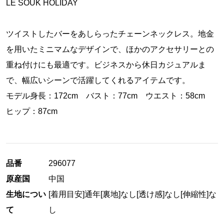
LE SOUK HOLIDAY
ツイストしたバーをあしらったチェーンネックレス。地金
を用いたミニマムなデザインで、ほかのアクセサリーとの
重ね付けにも最適です。ビジネスから休日カジュアルま
で、幅広いシーンで活躍してくれるアイテムです。
モデル身長：172cm バスト：77cm ウエスト：58cm
ヒップ：87cm
品番
296077
原産国
中国
生地につい
[着用目安]通年
[裏地]なし
[透け感]なし
[伸縮性]な
て
し