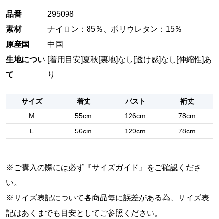
品番
295098
素材
ナイロン：85％、ポリウレタン：15％
原産国
中国
生地につい
[着用目安]夏秋
[裏地]なし
[透け感]なし
[伸縮性]あ
て
り
サイズ
着丈
バスト
裄丈
M
55cm
126cm
78cm
L
56cm
129cm
78cm
※ご購入の際には必ず『
サイズガイド
』をご確認くださ
い。
※サイズ表記について各商品毎に誤差がある為、サイズ表
記はあくまでも目安としてご参照ください。