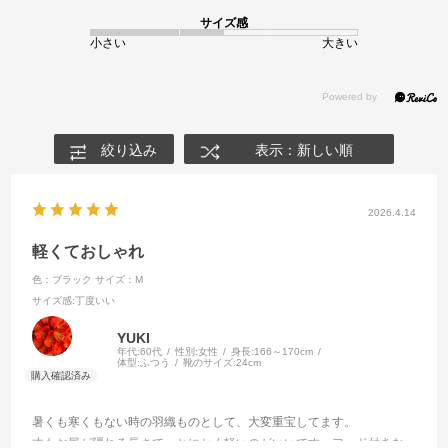
サイズ感
小さい
大きい
絞り込み
表示：新しい順
2026.4.14
軽くておしゃれ
色：ブラック
サイズ：M
サイズ感
:丁度いい
YUKI
年代:
60代
性別:
女性
身長:
166～170cm
体型:
ふつう
靴のサイズ:
24cm
暑くも寒くもない時の羽織ものとして、大変重宝してます。
丈もお尻が隠れる長さで、とにかく軽いのがいいです。フード付きな