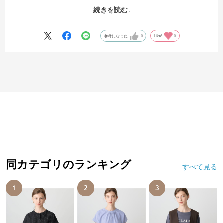
のでカジュアルでもありながら、きれいめ感もあります。個人的には
続きを読む
もう少し透け感があれば良かったなと思いました。
参考になった
0
Like!
0
同カテゴリのランキング
すべて見る
1
2
3