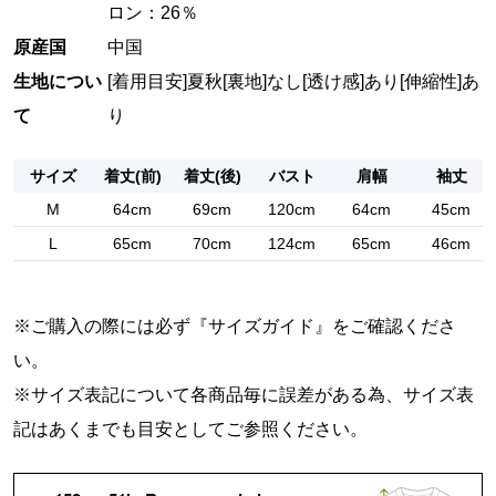
ロン：26％
原産国
中国
生地につい
[着用目安]夏秋
[裏地]なし
[透け感]あり
[伸縮性]あ
て
り
サイズ
着丈(前)
着丈(後)
バスト
肩幅
袖丈
M
64cm
69cm
120cm
64cm
45cm
L
65cm
70cm
124cm
65cm
46cm
※ご購入の際には必ず『
サイズガイド
』をご確認くださ
い。
※サイズ表記について各商品毎に誤差がある為、サイズ表
記はあくまでも目安としてご参照ください。