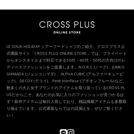
LE SOUK HOLIDAY シアーフードシャツのご紹介。クロスプラス公
式通販サイト「CROSS PLUS ONLINE STORE」では、プライベート
からオンスタイルまで対応できる30代・40代・50代の方向けのレ
ディースファッションをご提案します。N.O.R.C (ノーク)、JUNKO
SHIMADA (ジュンコシマダ) 、ALPHA CUBIC (アルファーキュービ
ック)、DECOY (デコイ)、Petit Honfleur (プチオンフルール)など、
数多くの大人女子ブランドのアイテムを取り扱っているCROSS PL
USだからこそ、あなたのお気に入りのファッションが見つかるは
ず！新作アイテムは毎日入荷しており、雑誌掲載アイテムも多数取
り揃えています。公式通販ならではの品揃えを、ぜひご覧くださ
い！