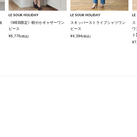
LE SOUK HOLIDAY
LE SOUK HOLIDAY
LE
触
《WEB限定》軽やかギャザーワン
スキッパーストライプシャツワン
ス
ピース
ピース
ワ
ト
¥6,776
¥4,394
(税込)
(税込)
¥7