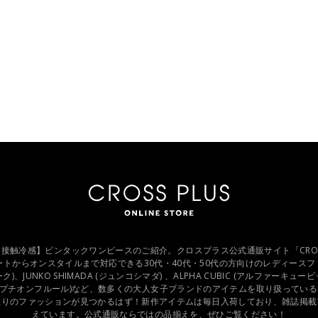
DAY 【接触冷感】ピンタックワンピースのご紹介。クロスプラス公式通販サイト「CROSS PL
ートからオンスタイルまで対応できる30代・40代・50代の方向けのレディース
ノーク)、JUNKO SHIMADA (ジュンコシマダ) 、ALPHA CUBIC (アルファーキュービ
fleur (プチオンフルール)など、数多くの大人女子ブランドのアイテムを取り扱っているC
入りのファッションが見つかるはず！新作アイテムは毎日入荷しており、雑誌掲載
えています。公式通販ならではの品揃えを、ぜひご覧ください！