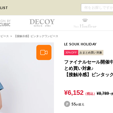
LIST
ンピース
>
【接触冷感】ピンタックワンピース
LE SOUK HOLIDAY
30%OFF
おまとめ買い対象
ファイナルセール開催中！
とめ買い対象♪
【接触冷感】ピンタッ
¥6,152
¥8,789
（税込）
（
55
pt還元