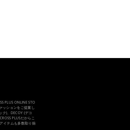
US ONLINE STO
ファッションをご提案し
ック)、DECOY (デコ
ROSS PLUSだからこ
アイテムも多数取り揃