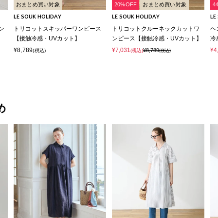
おまとめ買い対象
20%OFF
おまとめ買い対象
4
LE SOUK HOLIDAY
LE SOUK HOLIDAY
LE
ン
トリコットスキッパーワンピース
トリコットクルーネックカットワ
ヘ
【接触冷感・UVカット】
ンピース【接触冷感・UVカット】
冷
¥8,789
¥7,031
¥4
¥8,789
(税込)
(税込)
(税込)
め