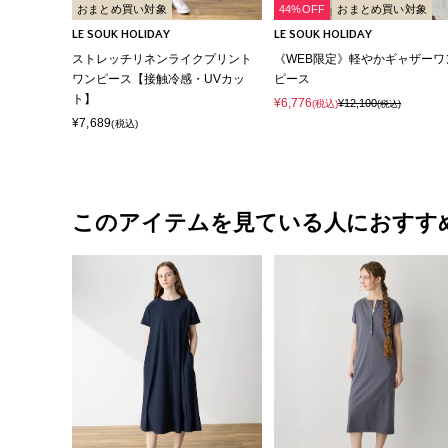
おまとめ買い対象
44%OFF
おまとめ買い対象
LE SOUK HOLIDAY
LE SOUK HOLIDAY
ストレッチリネンライクプリント
《WEB限定》軽やかギャザーワ
ワンピース【接触冷感・UVカッ
ピース
ト】
¥6,776
¥12,100
(税込)
(税込)
¥7,689
(税込)
このアイテムを見ている人におすす