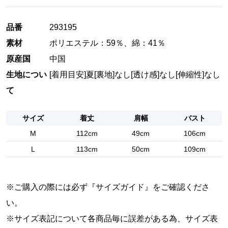
品番
293195
素材
ポリエステル：59％、綿：41％
原産国
中国
生地につい
[着用目安]夏
[裏地]なし
[透け感]なし
[伸縮性]なし
て
サイズ
着丈
肩幅
バスト
M
112cm
49cm
106cm
L
113cm
50cm
109cm
※ご購入の際には必ず『
サイズガイド
』をご確認くださ
い。
※サイズ表記について各商品毎に誤差がある為、サイズ表