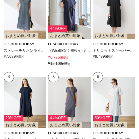
44%OFF
おまとめ買い対象
おまとめ買い対象
おまとめ買い対象
LE SOUK HOLIDAY
LE SOUK HOLIDAY
LE SOUK HOLIDAY
ストレッチリネンライクプリントワンピース【接触冷感・UVカット】
《WEB限定》軽やかギャザーワンピース
トリコットスキッパーワンピース【接触冷感・UVカット】
¥7,689
¥8,789
(税込)
(税込)
¥6,776
(税込)
¥12,100
(税込)
4
5
6
20%OFF
44%OFF
50%OFF
おまとめ買い対象
おまとめ買い対象
おまとめ買い対象
LE SOUK HOLIDAY
LE SOUK HOLIDAY
LE SOUK HOLIDAY