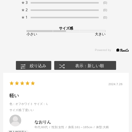
★
3
(0)
★
2
(0)
★
1
(0)
サイズ感
小さい
大きい
絞り込み
表示：新しい順
2024.7.26
軽い
色：オフホワイト
サイズ：Ｌ
サイズ感
:丁度いい
なおりん
年代:
60代
性別:
女性
身長:
161～165cm
体型:
大柄