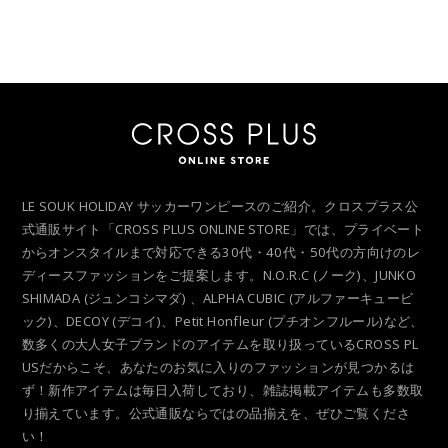
LE SOUK HOLIDAY サッカーワンピースのご紹介。クロスプラス公
式通販サイト「CROSS PLUS ONLINE STORE」では、プライベート
からオンスタイルまで対応できる30代・40代・50代の方向けのレ
ディースファッションをご提案します。N.O.R.C (ノーク)、JUNKO
SHIMADA (ジュンコシマダ) 、ALPHA CUBIC (アルファーキュービ
ック)、DECOY (デコイ)、Petit Honfleur (プチオンフルール)など、
数多くの大人女子ブランドのアイテムを取り扱っているCROSS PL
USだからこそ、あなたのお気に入りのファッションが見つかるは
ず！新作アイテムは毎日入荷しており、雑誌掲載アイテムも多数取
り揃えています。公式通販ならではの品揃えを、ぜひご覧くださ
い！