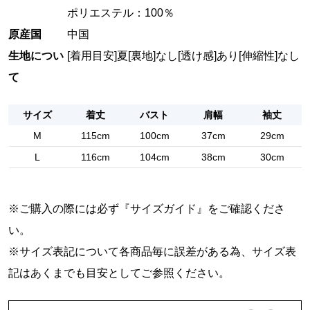
ポリエステル：100％
原産国
中国
生地につい
[着用目安]夏
[裏地]なし
[透け感]あり
[伸縮性]なし
て
サイズ
着丈
バスト
肩幅
袖丈
M
115cm
100cm
37cm
29cm
L
116cm
104cm
38cm
30cm
※ご購入の際には必ず『
サイズガイド
』をご確認くださ
い。
※サイズ表記について各商品毎に誤差がある為、サイズ表
記はあくまでも目安としてご参照ください。