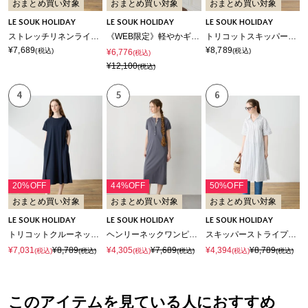
おまとめ買い対象
おまとめ買い対象
おまとめ買い対象
LE SOUK HOLIDAY
LE SOUK HOLIDAY
LE SOUK HOLIDAY
ストレッチリネンライクプリントワンピース【接触冷感・UVカット】
《WEB限定》軽やかギャザーワンピース
トリコットスキッパーワンピース【接触冷感・UVカット】
¥7,689
¥8,789
(税込)
(税込)
¥6,776
(税込)
¥12,100
(税込)
4
5
6
20%OFF
44%OFF
50%OFF
おまとめ買い対象
おまとめ買い対象
おまとめ買い対象
LE SOUK HOLIDAY
LE SOUK HOLIDAY
LE SOUK HOLIDAY
トリコットクルーネックカットワンピース【接触冷感・UVカット】
ヘンリーネックワンピース【接触冷感・吸水速乾】
スキッパーストライプシャツワンピース
¥7,031
¥8,789
¥4,305
¥7,689
¥4,394
¥8,789
(税込)
(税込)
(税込)
(税込)
(税込)
(税込)
このアイテムを見ている人におすすめ