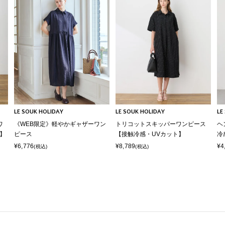
LE SOUK HOLIDAY
LE SOUK HOLIDAY
LE
ワ
《WEB限定》軽やかギャザーワン
トリコットスキッパーワンピース
ヘ
】
ピース
【接触冷感・UVカット】
冷
¥6,776
¥8,789
¥4
(税込)
(税込)