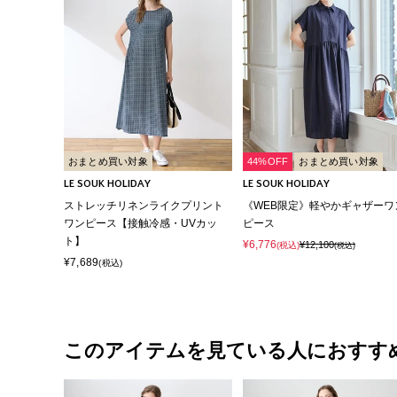
おまとめ買い対象
44%OFF
おまとめ買い対象
LE SOUK HOLIDAY
LE SOUK HOLIDAY
ストレッチリネンライクプリント
《WEB限定》軽やかギャザーワ
ワンピース【接触冷感・UVカッ
ピース
ト】
¥6,776
¥12,100
(税込)
(税込)
¥7,689
(税込)
このアイテムを見ている人におすす