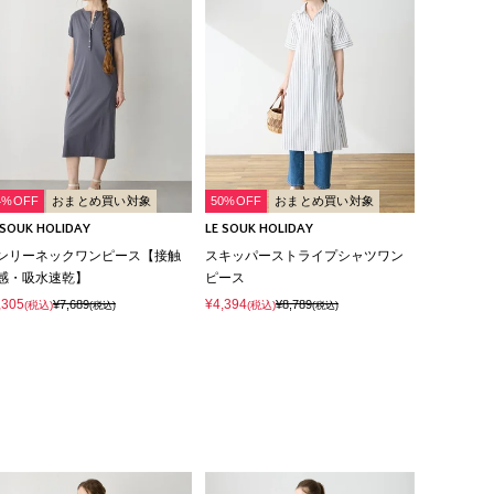
4%OFF
おまとめ買い対象
50%OFF
おまとめ買い対象
 SOUK HOLIDAY
LE SOUK HOLIDAY
ンリーネックワンピース【接触
スキッパーストライプシャツワン
感・吸水速乾】
ピース
,305
¥4,394
¥7,689
¥8,789
(税込)
(税込)
(税込)
(税込)