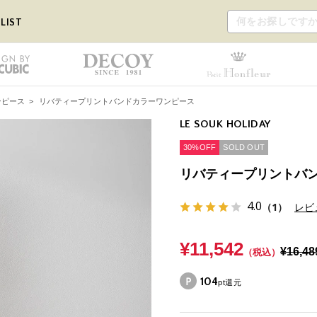
LIST
ンピース
>
リバティープリントバンドカラーワンピース
LE SOUK HOLIDAY
30%OFF
SOLD OUT
リバティープリントバ
4.0
（1）
レビ
¥11,542
¥16,48
（税込）
104
pt還元