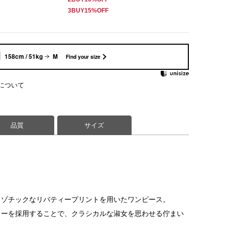
3BUY15%OFF
158cm / 51kg
M
Find your size
について
品質
サイズ
キゾチックなリバティープリントを用いたワンピース。
ラーを採用することで、クラシカルな淑女を思わせる佇まい