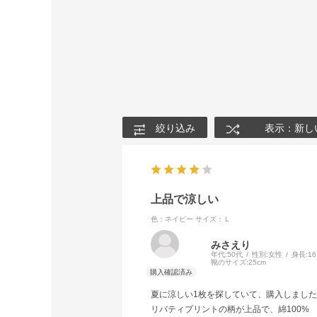
絞り込み
表示：新し
上品で涼しい
色：ネイビー
サイズ：Ｌ
みさえり
年代:
50代
性別:
女性
身長:
1
靴のサイズ:
25cm
夏に涼しい1枚を探していて、購入しまし
リバティプリントの柄が上品で、綿100%