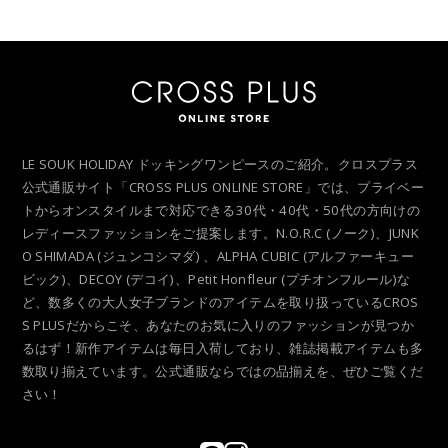
LE SOUK HOLIDAY ドッキングワンピースのご紹介。クロスプラス
公式通販サイト「CROSS PLUS ONLINE STORE」では、プライベー
トからオンスタイルまで対応できる30代・40代・50代の方向けの
レディースファッションをご提案します。N.O.R.C (ノーク)、JUNK
O SHIMADA (ジュンコシマダ) 、ALPHA CUBIC (アルファーキュー
ビック)、DECOY (デコイ)、Petit Honfleur (プチオンフルール)な
ど、数多くの大人女子ブランドのアイテムを取り扱っているCROS
S PLUSだからこそ、あなたのお気に入りのファッションが見つか
るはず！新作アイテムは毎日入荷しており、雑誌掲載アイテムも多
数取り揃えています。公式通販ならではの品揃えを、ぜひご覧くだ
さい！