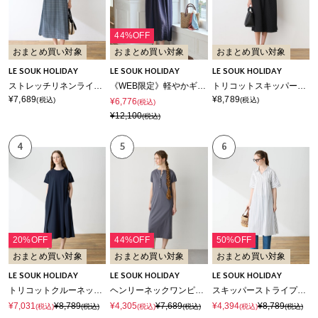
44%OFF
おまとめ買い対象
おまとめ買い対象
おまとめ買い対象
LE SOUK HOLIDAY
LE SOUK HOLIDAY
LE SOUK HOLIDAY
ストレッチリネンライクプリントワンピース【接触冷感・UVカット】
《WEB限定》軽やかギャザーワンピース
トリコットスキッパーワンピース【接触冷感・UVカット】
¥7,689
¥8,789
(税込)
(税込)
¥6,776
(税込)
¥12,100
(税込)
4
5
6
20%OFF
44%OFF
50%OFF
おまとめ買い対象
おまとめ買い対象
おまとめ買い対象
LE SOUK HOLIDAY
LE SOUK HOLIDAY
LE SOUK HOLIDAY
トリコットクルーネックカットワンピース【接触冷感・UVカット】
ヘンリーネックワンピース【接触冷感・吸水速乾】
スキッパーストライプシャツワンピース
¥7,031
¥8,789
¥4,305
¥7,689
¥4,394
¥8,789
(税込)
(税込)
(税込)
(税込)
(税込)
(税込)