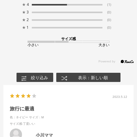
★
4
(1)
★
3
(0)
★
2
(0)
★
1
(0)
サイズ感
小さい
大きい
絞り込み
表示：新しい順
2023.5.12
旅行に最適
色：ネイビー
サイズ：M
サイズ感
:丁度いい
小川ママ