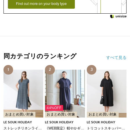
Find out more on your body type
同カテゴリのランキング
すべて見る
1
2
3
44%OFF
おまとめ買い対象
おまとめ買い対象
おまとめ買い対象
LE SOUK HOLIDAY
LE SOUK HOLIDAY
LE SOUK HOLIDAY
ストレッチリネンライクプリントワンピース【接触冷感・UVカット】
《WEB限定》軽やかギャザーワンピース
トリコットスキッパーワンピース【接触冷感・UVカット】