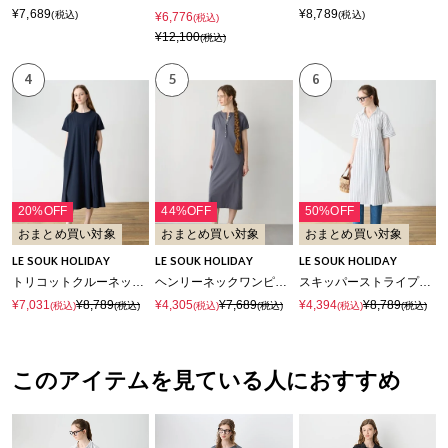
¥7,689
¥8,789
(税込)
(税込)
¥6,776
(税込)
¥12,100
(税込)
4
5
6
20%OFF
44%OFF
50%OFF
おまとめ買い対象
おまとめ買い対象
おまとめ買い対象
LE SOUK HOLIDAY
LE SOUK HOLIDAY
LE SOUK HOLIDAY
トリコットクルーネックカットワンピース【接触冷感・UVカット】
ヘンリーネックワンピース【接触冷感・吸水速乾】
スキッパーストライプシャツワンピース
¥7,031
¥8,789
¥4,305
¥7,689
¥4,394
¥8,789
(税込)
(税込)
(税込)
(税込)
(税込)
(税込)
このアイテムを見ている人におすすめ