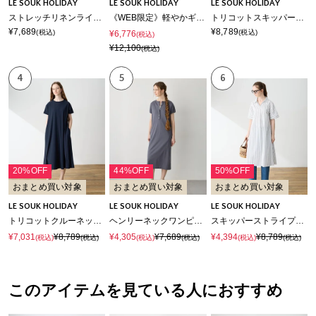
LE SOUK HOLIDAY
LE SOUK HOLIDAY
LE SOUK HOLIDAY
ストレッチリネンライクプリントワンピース【接触冷感・UVカット】
《WEB限定》軽やかギャザーワンピース
トリコットスキッパーワンピース【接触冷感・UVカット】
¥7,689
¥8,789
(税込)
(税込)
¥6,776
(税込)
¥12,100
(税込)
4
5
6
20%OFF
44%OFF
50%OFF
おまとめ買い対象
おまとめ買い対象
おまとめ買い対象
LE SOUK HOLIDAY
LE SOUK HOLIDAY
LE SOUK HOLIDAY
トリコットクルーネックカットワンピース【接触冷感・UVカット】
ヘンリーネックワンピース【接触冷感・吸水速乾】
スキッパーストライプシャツワンピース
¥7,031
¥8,789
¥4,305
¥7,689
¥4,394
¥8,789
(税込)
(税込)
(税込)
(税込)
(税込)
(税込)
このアイテムを見ている人におすすめ