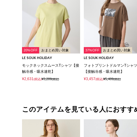
20%OFF
おまとめ買い対象
37%OFF
おまとめ買い対象
LE SOUK HOLIDAY
LE SOUK HOLIDAY
モックネックスムースTシャツ【接
フォトプリントドルマンTシャ
触冷感・吸水速乾】
【接触冷感・吸水速乾】
¥2,631
¥3,457
¥3,289
¥5,489
(税込)
(税込)
(税込)
(税込)
このアイテムを見ている人におすす