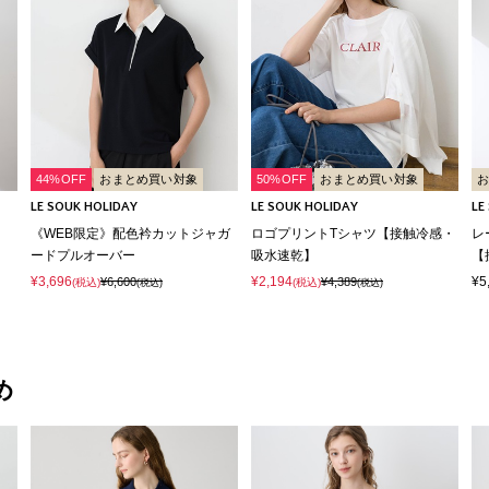
44%OFF
おまとめ買い対象
50%OFF
おまとめ買い対象
LE SOUK HOLIDAY
LE SOUK HOLIDAY
LE
ツ
《WEB限定》配色衿カットジャガ
ロゴプリントTシャツ【接触冷感・
レ
ードプルオーバー
吸水速乾】
【
¥3,696
¥2,194
¥5
¥6,600
¥4,389
(税込)
(税込)
(税込)
(税込)
め