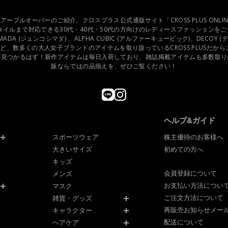
DAY シアープルオーバーのご紹介。クロスプラス公式通販サイト「CROSS PLUS ONLIN
イルまで対応できる30代・40代・50代の方向けのレディースファッションをご提案
IMADA (ジュンコシマダ) 、ALPHA CUBIC (アルファーキュービック)、DECOY (デコイ)
など、数多くの大人女子ブランドのアイテムを取り扱っているCROSS PLUSだか
が見つかるはず！新作アイテムは毎日入荷しており、雑誌掲載アイテムも多数取り
販ならではの品揃えを、ぜひご覧ください！
ヘルプ&ガイド
スポーツウェア
株主優待のお客様へ
大きいサイズ
初めての方へ
キッズ
会員登録について
メンズ
お支払い方法につい
マスク
ご注文方法について
雑貨・グッズ
再販売お知らせメー
キャラクター
配送について
ヘアケア