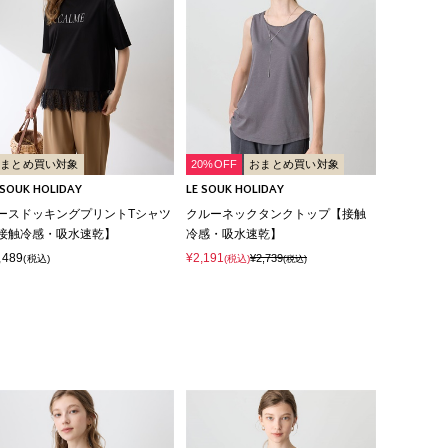
おまとめ買い対象
20%OFF
おまとめ買い対象
 SOUK HOLIDAY
LE SOUK HOLIDAY
ースドッキングプリントTシャツ
クルーネックタンクトップ【接触
接触冷感・吸水速乾】
冷感・吸水速乾】
,489
¥2,191
¥2,739
(税込)
(税込)
(税込)