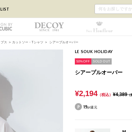
LIST
ップス
>
カットソー・Tシャツ
>
シアープルオーバー
LE SOUK HOLIDAY
50%OFF
SOLD OUT
シアープルオーバー
¥2,194
¥4,389
（税込）
（
19
pt還元
M