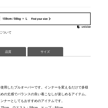
159cm / 56kg
L
Find your size
について
品質
サイズ
を使用したプルオーバーです。インナーを変えるだけで多様
短めの丈感でバランスの良い着こなしが楽しめるアイテム。
インナーとしてもおすすめのアイテムです。
75cm ウエスト：58cm ヒップ：84cm