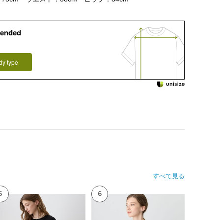
ended
dy type
すべて見る
5
6