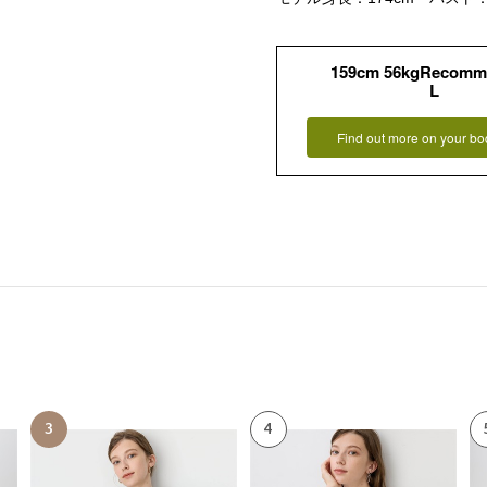
159cm 56kgRecomm
L
Find out more on your bo
3
4