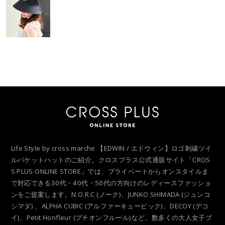
Life Style by cross marche 【EDWIN / エドウィン】ロゴ刺繍ツイ
ルバケットハットのご紹介。クロスプラス公式通販サイト「CROS
S PLUS ONLINE STORE」では、プライベートからオンスタイルま
で対応できる30代・40代・50代の方向けのレディースファッショ
ンをご提案します。N.O.R.C (ノーク)、JUNKO SHIMADA (ジュンコ
シマダ) 、ALPHA CUBIC (アルファーキュービック)、DECOY (デコ
イ)、Petit Honfleur (プチオンフルール)など、数多くの大人女子ブ