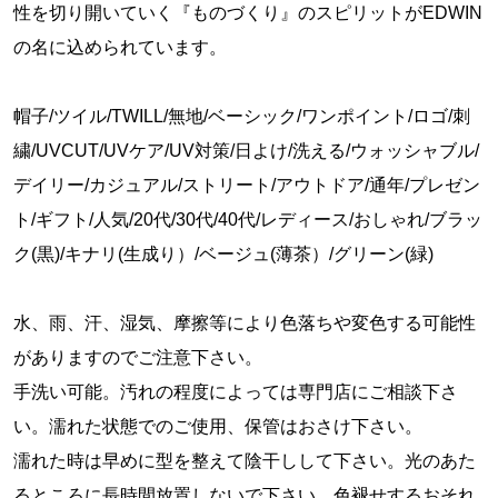
性を切り開いていく『ものづくり』のスピリットがEDWIN
の名に込められています。
帽子/ツイル/TWILL/無地/ベーシック/ワンポイント/ロゴ/刺
繍/UVCUT/UVケア/UV対策/日よけ/洗える/ウォッシャブル/
デイリー/カジュアル/ストリート/アウトドア/通年/プレゼン
ト/ギフト/人気/20代/30代/40代/レディース/おしゃれ/ブラッ
ク(黒)/キナリ(生成り）/ベージュ(薄茶）/グリーン(緑)
水、雨、汗、湿気、摩擦等により色落ちや変色する可能性
がありますのでご注意下さい。
手洗い可能。汚れの程度によっては専門店にご相談下さ
い。濡れた状態でのご使用、保管はおさけ下さい。
濡れた時は早めに型を整えて陰干しして下さい。光のあた
るところに長時間放置しないで下さい。色褪せするおそれ