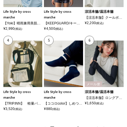
Life Style by cross
Life Style by cross
涼活本舗/温活本舗
marche
marche
【涼活本舗】クールボレロ
¥2,200
【Yoki】晴雨兼用美肌傘 日傘 ユニセックス 男女兼用 軽量
【KEEPGUARD/キープガード】Newボクサーパンツ 尿漏れ 失禁 メンズ ナノファイン加工 尿漏れ対応パンツ メンズ 三枚組セット
(税込)
¥2,990
¥4,500
(税込)
(税込)
4
5
6
メール便
Life Style by cross
Life Style by cross
涼活本舗/温活本舗
marche
marche
【涼活本舗】ロングアームカバー
¥1,650
【TRIP.INN】 軽量パチパチトリップポーチ M
【ココロcolor】しめつけにくいメンズライン靴下
(税込)
¥3,520
¥880
(税込)
(税込)