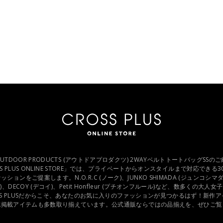
ON OUTDOOR PRODUCTS (アウトドアプロダクツ) 2WAYベルトトートバッグS
S PLUS ONLINE STORE」では、プライベートからオンスタイルまで対応できる3
ンをご提案します。N.O.R.C (ノーク)、JUNKO SHIMADA (ジュンコシマダ) 、
DECOY (デコイ)、Petit Honfleur (プチオンフルール)など、数多くの大
SS PLUSだからこそ、あなたのお気に入りのファッションが見つかるはず！新作
誌掲載アイテムも多数取り揃えています。公式通販ならではの品揃えを、ぜひご覧