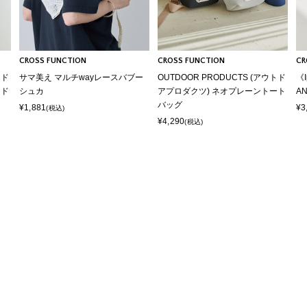
CROSS FUNCTION
CROSS FUNCTION
CR
トド
サマ美え マルチwayレースバブー
OUTDOOR PRODUCTS (アウトド
《
ード
シュカ
アプロダクツ) ネオプレーントート
A
バッグ
¥1,881
¥3
(税込)
¥4,290
(税込)