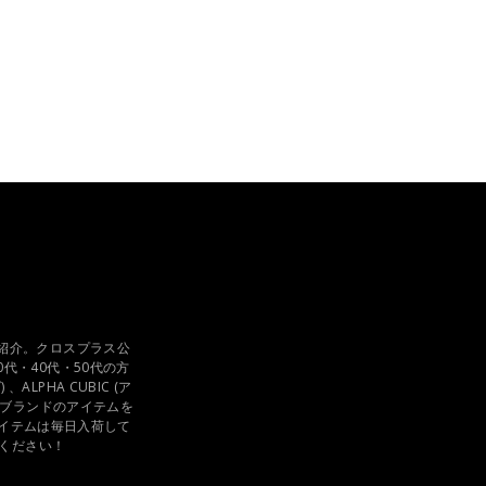
Sのご紹介。クロスプラス公
0代・40代・50代の方
ALPHA CUBIC (ア
人女子ブランドのアイテムを
アイテムは毎日入荷して
ください！