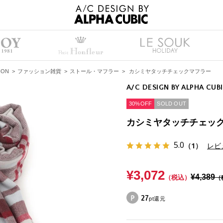
ION
>
ファッション雑貨
>
ストール・マフラー
>
カシミヤタッチチェックマフラー
A/C DESIGN BY ALPHA CUB
30%OFF
SOLD OUT
カシミヤタッチチェッ
5.0
（1）
レビ
¥3,072
¥4,389
（税込）
（
27
pt還元