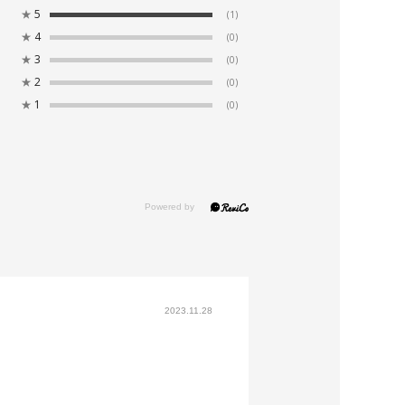
★
5
(1)
★
4
(0)
★
3
(0)
★
2
(0)
★
1
(0)
2023.11.28