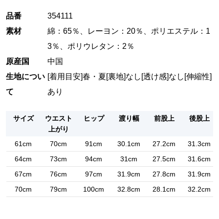
品番
354111
素材
綿：65％、レーヨン：20％、ポリエステル：1
3％、ポリウレタン：2％
原産国
中国
生地につい
[着用目安]春・夏
[裏地]なし
[透け感]なし
[伸縮性]
て
あり
サイズ
ウエスト
ヒップ
渡り幅
前股上
後股上
上がり
61cm
70cm
91cm
30.1cm
27.2cm
31.3cm
64cm
73cm
94cm
31cm
27.5cm
31.6cm
67cm
76cm
97cm
31.9cm
27.8cm
31.9cm
70cm
79cm
100cm
32.8cm
28.1cm
32.2cm