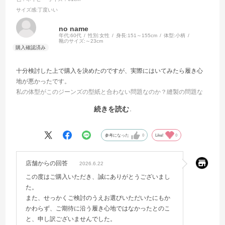
サイズ感
:丁度いい
no name
年代:
60代
性別:
女性
身長:
151～155cm
体型:
小柄
靴のサイズ:
～23cm
十分検討した上で購入を決めたのですが、実際にはいてみたら履き心
地が悪かったです。
私の体型がこのジーンズの型紙と合わない問題なのか？縫製の問題な
のか？わかりませんが、ジーンズの又の部分の当たりが強く、違和感
続きを読む
が強すぎて履く気になりませんでした❗️
店舗で試着していたら絶対に選ばないパンツでした❗️箪笥の肥やしにな
るのが残念です。
参考になった
0
Like!
0
やはりオンラインでパンツを購入するのは難しいですね。
店舗からの回答
2026.6.22
この度はご購入いただき、誠にありがとうございまし
た。
また、せっかくご検討のうえお選びいただいたにもか
かわらず、ご期待に沿う履き心地ではなかったとのこ
と、申し訳ございませんでした。