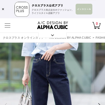
✕
0
クロスプラス オンラインストア
>
A/C DESIGN BY ALPHA CUBIC
>
FASHI