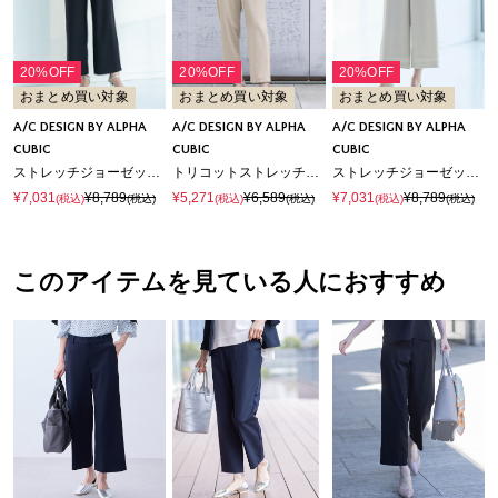
20%OFF
20%OFF
20%OFF
おまとめ買い対象
おまとめ買い対象
おまとめ買い対象
A/C DESIGN BY ALPHA
A/C DESIGN BY ALPHA
A/C DESIGN BY ALPHA
CUBIC
CUBIC
CUBIC
ストレッチジョーゼットストレートパンツ【接触冷感・UVカット・吸水速乾・セットアップ対応】
トリコットストレッチストレートパンツ【接触冷感・UVカット・ウォッシャブル・後ろウエストゴム】
ストレッチジョーゼットワイドパンツ【接触冷感・UVカット・吸水速乾・セットアップ対応】
¥7,031
¥8,789
¥5,271
¥6,589
¥7,031
¥8,789
(税込)
(税込)
(税込)
(税込)
(税込)
(税込)
このアイテムを見ている人におすすめ