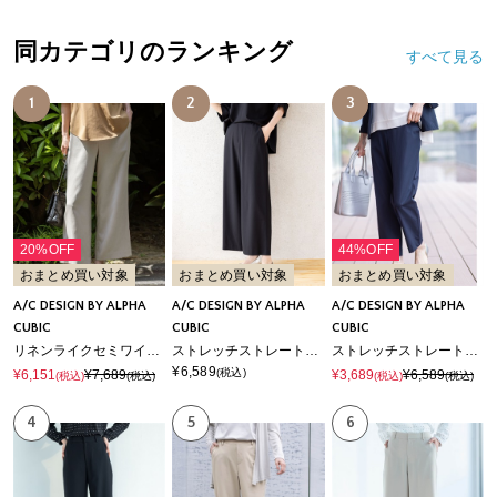
同カテゴリのランキング
すべて見る
1
2
3
20%OFF
44%OFF
おまとめ買い対象
おまとめ買い対象
おまとめ買い対象
A/C DESIGN BY ALPHA
A/C DESIGN BY ALPHA
A/C DESIGN BY ALPHA
CUBIC
CUBIC
CUBIC
リネンライクセミワイドパンツ【後ろウエストゴム】
ストレッチストレートパンツ【接触冷感・UVカット・遮熱・後ろウエストゴム・セットアップ対応】
ストレッチストレートパンツ【接触冷感・後ろウエストゴム】
¥6,589
(税込)
¥6,151
¥7,689
¥3,689
¥6,589
(税込)
(税込)
(税込)
(税込)
4
5
6