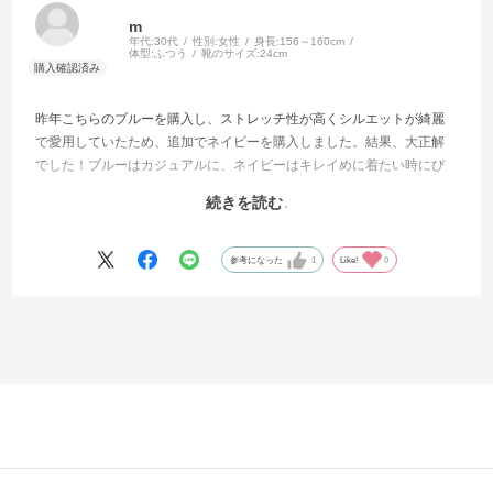
m
年代:
30代
性別:
女性
身長:
156～160cm
体型:
ふつう
靴のサイズ:
24cm
昨年こちらのブルーを購入し、ストレッチ性が高くシルエットが綺麗
で愛用していたため、追加でネイビーを購入しました。結果、大正解
でした！ブルーはカジュアルに、ネイビーはキレイめに着たい時にぴ
ったりなので、それぞれ気分に合わせて着用しています。こちらのデ
続きを読む
ニムは生地が柔らかいため、長時間履いていても疲れないところも魅
力的です。これからもたくさん愛用します。
参考になった
1
Like!
0