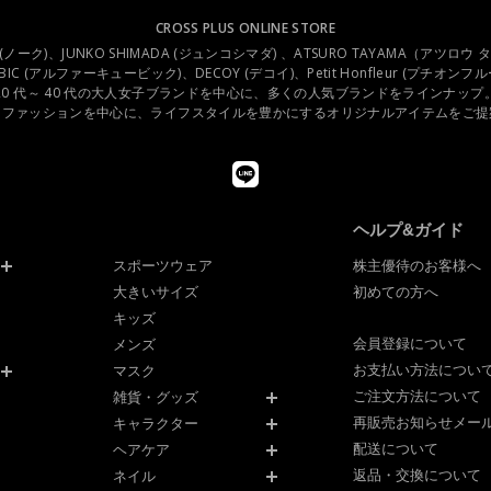
CROSS PLUS ONLINE STORE
.C (ノーク)、JUNKO SHIMADA (ジュンコシマダ) 、ATSURO TAYAMA（アツロウ
UBIC (アルファーキュービック)、DECOY (デコイ)、Petit Honfleur (プチオン
20 代～ 40 代の大人女子ブランドを中心に、多くの人気ブランドをラインナップ
スファッションを中心に、ライフスタイルを豊かにするオリジナルアイテムをご提
ヘルプ&ガイド
スポーツウェア
株主優待のお客様へ
大きいサイズ
初めての方へ
キッズ
会員登録について
メンズ
お支払い方法につい
マスク
ご注文方法について
雑貨・グッズ
再販売お知らせメー
キャラクター
配送について
ヘアケア
返品・交換について
ネイル