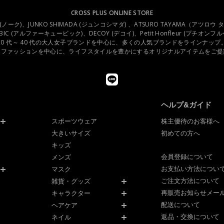
CROSS PLUS ONLINE STORE
.C (ノーク)、JUNKO SHIMADA (ジュンコシマダ) 、ATSURO TAYAMA（アツロウ
UBIC (アルファーキュービック)、DECOY (デコイ)、Petit Honfleur (プチオン
20 代～ 40 代の大人女子ブランドを中心に、多くの人気ブランドをラインナップ
スファッションを中心に、ライフスタイルを豊かにするオリジナルアイテムをご提
ヘルプ&ガイド
スポーツウェア
株主優待のお客様へ
大きいサイズ
初めての方へ
キッズ
会員登録について
メンズ
お支払い方法につい
マスク
ご注文方法について
雑貨・グッズ
再販売お知らせメー
キャラクター
配送について
ヘアケア
返品・交換について
ネイル