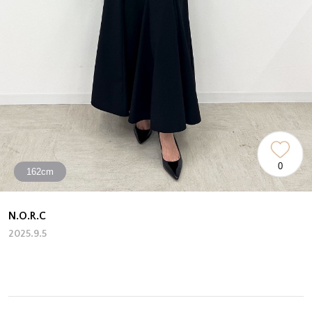
0
162cm
N.O.R.C
2025.9.5